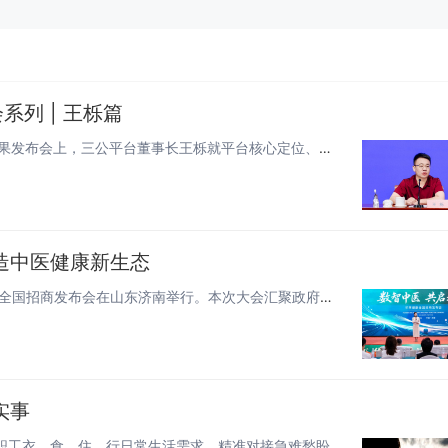
列 | 王栎篇
2026年7月30日，北京。民生ESG社区生态研究课题组成果发布会上，三公平台董事长王栎就平台核心定位、建设路径及未来规...
造中医健康新生态
6月28日，以“数智中医 共启未来”为主题的2026华享健康全国招商发布会在山东济南举行。本次大会汇聚政府主管部门领导、...
实事
民生连着民心，细节彰显温度。装备制造集团各单位立足职工衣、食、住、行日常生活需求，精准对接急难愁盼，推出一系列务实暖心举...