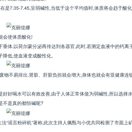
7.35-7.45,呈弱碱性,当低于这个平均值时,体质将会趋于酸化
能会使体质酸化!
垂体,以荷尔蒙分泌再传达到各器官,此时,若测定血液中的钙离子
子降低,使血液变成酸性化。
,废物不易排出,肾脏、肝脏负担就会增大,身体也就会有亚健康连
是好好喝水可以有效改善,由于人体正常体值为弱碱性,所以选择
是不是真的都恒碱呢?
法“谣言粉碎机”著称,此次主持人佩甄与小优共同检测了市面上