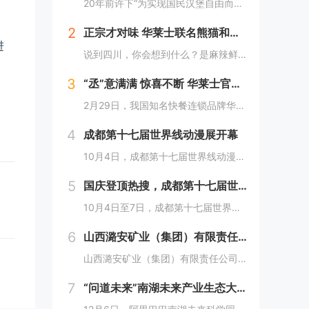
20年前许下“为实现国民汉堡自由而奋斗”心愿的中国华莱士可能没有想到，2024年华莱士汉堡价格居然“卷”出了首店开业的价格！9月1日，“2024华华汉堡节”正式开启，而此次汉堡节，华莱士也是下了“血本”来回馈「华门信徒」，10块钱就能吃到3...
2
正宗才对味 华莱士联名熊猫和和国庆重磅上新鱼香肉丝鸡腿堡
进
说到四川，你会想到什么？是麻辣鲜香的川菜？还是圆滚滚可爱的国宝“胖达”？华莱士寻味中国系列终于来到了川蜀之地，与央视动漫熊猫和和联名，9月20日重磅上新华莱士川蜀鱼香肉丝风味鸡腿堡，从舌尖出发，探寻川蜀美食的“灵魂”。中国华莱士一直秉承着传...
3
“丞”意满满 惊喜不断 华莱士官宣范丞丞为新代言人
2月29日，我国知名快餐连锁品牌华莱士正式官宣范丞丞成为中国华莱士的品牌代言人。配合官宣，华莱士携手范丞丞发布了全新的品牌TVC，还为范丞丞的粉丝们量身定制了“丞意满满”的惊喜，与范丞丞共同开启创意十足的“春日之旅”。“丞”至金开，共掀美食...
4
成都第十七届世界线动漫展开幕
10月4日，成都第十七届世界线动漫展在中国西部国际博览城开幕。本届展会以“逐浪追风，记秋航行”为主题，涵盖品牌展商互动、主题游戏体验、沉浸主题摄影、声优大赛、电竞比赛、嘉宾签售、主题巡游和IP周边销售等核心内容。展会服务继续升级！成都第十七...
5
国庆登顶热搜，成都第十七届世界线动漫展圆满举行!
10月4日至7日，成都第十七届世界线动漫展在中国西部国际博览城成功举行。世界线动漫展是成都本土市场孕育的动漫展会，凭借独特的游戏体验和品牌展商互动内容，在年轻二次元人群好评如潮，成为了西部地区受众人数最多、规模最大的动漫展会。成都第十七届世...
6
山西潞安矿业（集团）有限责任公司古城煤矿： 企业基层党组织如何围绕中心工作发挥宣传赋能作用
山西潞安矿业（集团）有限责任公司古城煤矿：企业基层党组织如何围绕中心工作发挥宣传赋能作用 习近平总书记指出，做好新形势下宣传思想工作，必须自觉承担起举旗帜、聚民心、育新人、兴文化、展形象的使命任务，这为国企做好宣传思想工作提供了根...
！
7
“问道未来”南湖未来产业生态大会，阿里巴巴南湖未来科学园正式宣布开园