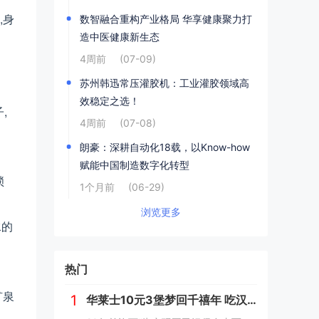
,身
数智融合重构产业格局 华享健康聚力打
造中医健康新生态
4周前
(07-09)
苏州韩迅常压灌胶机：工业灌胶领域高
效稳定之选！
,
4周前
(07-08)
朗豪：深耕自动化18载，以Know-how
赋能中国制造数字化转型
锁
1个月前
(06-29)
浏览更多
水的
热门
矿泉
1
华莱士10元3堡梦回千禧年 吃汉堡、献爱心，经典好滋味回馈社会