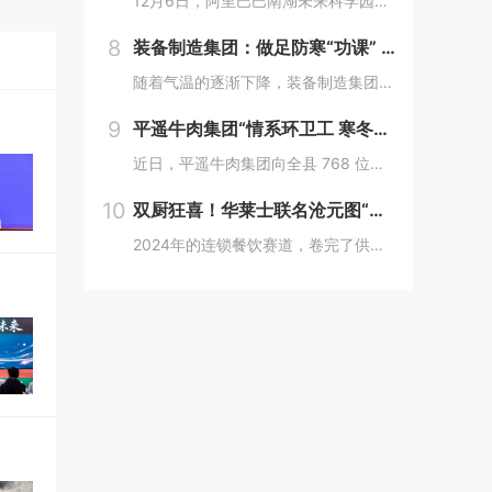
12月6日，阿里巴巴南湖未来科学园正式宣布开园，并同期举办了“问道未来——南湖未来产业生态大会”。此次活动中，由阿里巴巴达摩院主导的湖畔实验室、中国科学院院士叶志镇团队、西湖大学裴端卿教授实验室等共计106家科技创新企业及实验室正式入驻并举...
8
装备制造集团：做足防寒“功课” 全力备战“冬考”
随着气温的逐渐下降，装备制造集团各单位坚持早安排、早准备、早落实，超前部署、多措并举做好防冻保暖工作，全力保障冬季生产安全稳定运行。“报告值班长，井口热风机组经过全面检修维护，昨天进行了试运转，一切正常。”寺河煤矿二号井机电运行工区班前会上...
9
平遥牛肉集团“情系环卫工 寒冬暖人心”
近日，平遥牛肉集团向全县 768 位环卫工人捐赠了价值15万余元的保暖衣和保温杯。这一善举主要源于对环卫工人辛勤付出的由衷敬意。他们每日穿梭在平遥的大街小巷，无畏寒暑，为城市的整洁默默奉献，这种精神深深触动了平遥牛肉集团...
10
双厨狂喜！华莱士联名沧元图“破圈儿”二次元
2024年的连锁餐饮赛道，卷完了供应链、卷完了规模，开始卷起了营销和文化，而作为我国连锁快餐的龙头企业，华莱士无疑是最会玩儿的“玩家”之一。日前，华莱士联名沧元图，用国潮、国漫文化，破圈儿二次元，掀起了“华门信徒”和二次元粉丝的“双厨狂喜”...