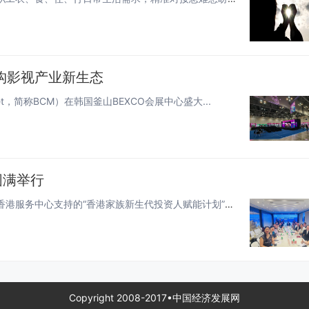
构影视产业新生态
rket，简称BCM）在韩国釜山BEXCO会展中心盛大...
圆满举行
由蝴蝶发展教育基金与水木创投联合发起、广州南沙新区香港服务中心支持的“香港家族新生代投资人赋能计划”说明会，于6月2日下...
Copyright 2008-2017•中国经济发展网