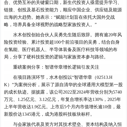
合、优势互补的关键窗口期，新生代投资人亟需提升学习、
链接、创投及基石投资能力，顺应中国企业、供应链及能源
出海的大趋势。她表示：“赋能计划旨在依托大国外交战
略，培养具备全球视野的战略型家族投资人。”
水木创投创始合伙人吴勇先生随后致辞。拥有逾20年风
险投资经验、累计投资超100个前沿项目的吴勇，结合自身
在氢能、医疗机器人、半导体装备及医疗科技等领域的布
局，分享了硬科技投资的逻辑与家族资本参与路径。
重磅案例分享：
智谱华章
增长逻辑引发关注
在项目路演环节，水木创投以“智谱华章（02513.H
K）”为案例分析，展示了源自清华的全球通用大模型第一股
的成长轨迹。据披露，该公司2022至2024年营收分别为5740
万元、1.25亿元、3.12亿元，年复合增长率达130%，2025年
上半年营收达1.9亿元。上市后5个月内市值增长逾10倍，最
新股价达1345港元，成为港股科技板块标杆。
与会家族代表及资方对其技术壁垒、资本结构及纳入恒