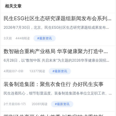
相关文章
民生ESG社区生态研究课题组新闻发布会系列 | 王栎篇
2026年7月30日，北京。民生ESG社区生态研究课题组成果发布会上，三公平台董事长王栎就平台核心定位、建设路径及未来规...
3天前
4448阅读
#最新资讯
数智融合重构产业格局 华享健康聚力打造中医健康新生态
6月28日，以“数智中医 共启未来”为主题的2026华享健康全国招商发布会在山东济南举行。本次大会汇聚政府主管部门领导、...
4周前
(07-09)
13377阅读
#最新资讯
装备制造集团：聚焦衣食住行 办好民生实事
民生连着民心，细节彰显温度。装备制造集团各单位立足职工衣、食、住、行日常生活需求，精准对接急难愁盼，推出一系列务实暖心举...
2个月前
(06-17)
20061阅读
#最新资讯