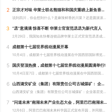
2
正宗才对味 华莱士联名熊猫和和国庆重磅上新鱼香肉丝鸡腿堡
说到四川，你会想到什么？是麻辣鲜香的川菜？还是圆滚滚可爱的国宝“胖达”？华莱士寻味中国系列终于来到了川蜀之地，与央视动漫熊猫和和联名，9月20日重磅上新华莱士川蜀鱼香肉丝风味鸡腿堡，从舌尖出发，探寻川蜀美食的“灵魂”。中国华莱士一直秉承着传...
3
“丞”意满满 惊喜不断 华莱士官宣范丞丞为新代言人
2月29日，我国知名快餐连锁品牌华莱士正式官宣范丞丞成为中国华莱士的品牌代言人。配合官宣，华莱士携手范丞丞发布了全新的品牌TVC，还为范丞丞的粉丝们量身定制了“丞意满满”的惊喜，与范丞丞共同开启创意十足的“春日之旅”。“丞”至金开，共掀美食...
4
成都第十七届世界线动漫展开幕
10月4日，成都第十七届世界线动漫展在中国西部国际博览城开幕。本届展会以“逐浪追风，记秋航行”为主题，涵盖品牌展商互动、主题游戏体验、沉浸主题摄影、声优大赛、电竞比赛、嘉宾签售、主题巡游和IP周边销售等核心内容。展会服务继续升级！成都第十七...
5
国庆登顶热搜，成都第十七届世界线动漫展圆满举行!
10月4日至7日，成都第十七届世界线动漫展在中国西部国际博览城成功举行。世界线动漫展是成都本土市场孕育的动漫展会，凭借独特的游戏体验和品牌展商互动内容，在年轻二次元人群好评如潮，成为了西部地区受众人数最多、规模最大的动漫展会。成都第十七届世...
6
山西潞安矿业（集团）有限责任公司古城煤矿： 企业基层党组织如何围绕中心工作发挥宣传赋能作用
山西潞安矿业（集团）有限责任公司古城煤矿：企业基层党组织如何围绕中心工作发挥宣传赋能作用 习近平总书记指出，做好新形势下宣传思想工作，必须自觉承担起举旗帜、聚民心、育新人、兴文化、展形象的使命任务，这为国企做好宣传思想工作提供了根...
7
“问道未来”南湖未来产业生态大会，阿里巴巴南湖未来科学园正式宣布开园
12月6日，阿里巴巴南湖未来科学园正式宣布开园，并同期举办了“问道未来——南湖未来产业生态大会”。此次活动中，由阿里巴巴达摩院主导的湖畔实验室、中国科学院院士叶志镇团队、西湖大学裴端卿教授实验室等共计106家科技创新企业及实验室正式入驻并举...