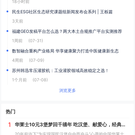
18小时前
民生ESG社区生态研究课题组新闻发布会系列 | 王栎篇
3天前
福建GEO发稿平台怎么选？两大本土合规推广平台实测推荐
1周前
(07-31)
数智融合重构产业格局 华享健康聚力打造中医健康新生态
4周前
(07-09)
苏州韩迅常压灌胶机：工业灌胶领域高效稳定之选！
1个月前
(07-08)
浏览更多
热门
1
华莱士10元3堡梦回千禧年 吃汉堡、献爱心，经典好滋味回馈社会
20年前许下“为实现国民汉堡自由而奋斗”心愿的中国华莱士可能没有想到，2024年华莱士汉堡价格居然“卷”出了首店开业的价格！9月1日，“2024华华汉堡节”正式开启，而此次汉堡节，华莱士也是下了“血本”来回馈「华门信徒」，10块钱就能吃到3...