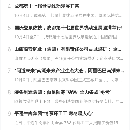
4
成都第十七届世界线动漫展开幕
10月4日，成都第十七届世界线动漫展在中国西部国际博览城开幕。本届展会以“逐浪追风，记秋航行”为主题，涵盖品牌展商互动、主题游戏体验、沉浸主题摄影、声优大赛、电竞比赛、嘉宾签售、主题巡游和IP周边销售等核心内容。展会服务继续升级！成都第十七...
5
国庆登顶热搜，成都第十七届世界线动漫展圆满举行!
10月4日至7日，成都第十七届世界线动漫展在中国西部国际博览城成功举行。世界线动漫展是成都本土市场孕育的动漫展会，凭借独特的游戏体验和品牌展商互动内容，在年轻二次元人群好评如潮，成为了西部地区受众人数最多、规模最大的动漫展会。成都第十七届世...
6
山西潞安矿业（集团）有限责任公司古城煤矿： 企业基层党组织如何围绕中心工作发挥宣传赋能作用
山西潞安矿业（集团）有限责任公司古城煤矿：企业基层党组织如何围绕中心工作发挥宣传赋能作用 习近平总书记指出，做好新形势下宣传思想工作，必须自觉承担起举旗帜、聚民心、育新人、兴文化、展形象的使命任务，这为国企做好宣传思想工作提供了根...
7
“问道未来”南湖未来产业生态大会，阿里巴巴南湖未来科学园正式宣布开园
12月6日，阿里巴巴南湖未来科学园正式宣布开园，并同期举办了“问道未来——南湖未来产业生态大会”。此次活动中，由阿里巴巴达摩院主导的湖畔实验室、中国科学院院士叶志镇团队、西湖大学裴端卿教授实验室等共计106家科技创新企业及实验室正式入驻并举...
8
装备制造集团：做足防寒“功课” 全力备战“冬考”
随着气温的逐渐下降，装备制造集团各单位坚持早安排、早准备、早落实，超前部署、多措并举做好防冻保暖工作，全力保障冬季生产安全稳定运行。“报告值班长，井口热风机组经过全面检修维护，昨天进行了试运转，一切正常。”寺河煤矿二号井机电运行工区班前会上...
9
平遥牛肉集团“情系环卫工 寒冬暖人心”
近日，平遥牛肉集团向全县 768 位环卫工人捐赠了价值15万余元的保暖衣和保温杯。这一善举主要源于对环卫工人辛勤付出的由衷敬意。他们每日穿梭在平遥的大街小巷，无畏寒暑，为城市的整洁默默奉献，这种精神深深触动了平遥牛肉集团...