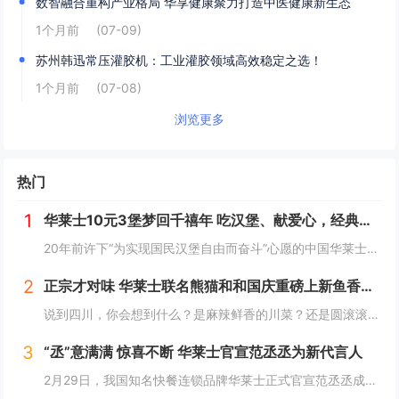
数智融合重构产业格局 华享健康聚力打造中医健康新生态
1个月前
(07-09)
苏州韩迅常压灌胶机：工业灌胶领域高效稳定之选！
1个月前
(07-08)
浏览更多
热门
1
华莱士10元3堡梦回千禧年 吃汉堡、献爱心，经典好滋味回馈社会
20年前许下“为实现国民汉堡自由而奋斗”心愿的中国华莱士可能没有想到，2024年华莱士汉堡价格居然“卷”出了首店开业的价格！9月1日，“2024华华汉堡节”正式开启，而此次汉堡节，华莱士也是下了“血本”来回馈「华门信徒」，10块钱就能吃到3...
2
正宗才对味 华莱士联名熊猫和和国庆重磅上新鱼香肉丝鸡腿堡
说到四川，你会想到什么？是麻辣鲜香的川菜？还是圆滚滚可爱的国宝“胖达”？华莱士寻味中国系列终于来到了川蜀之地，与央视动漫熊猫和和联名，9月20日重磅上新华莱士川蜀鱼香肉丝风味鸡腿堡，从舌尖出发，探寻川蜀美食的“灵魂”。中国华莱士一直秉承着传...
3
“丞”意满满 惊喜不断 华莱士官宣范丞丞为新代言人
2月29日，我国知名快餐连锁品牌华莱士正式官宣范丞丞成为中国华莱士的品牌代言人。配合官宣，华莱士携手范丞丞发布了全新的品牌TVC，还为范丞丞的粉丝们量身定制了“丞意满满”的惊喜，与范丞丞共同开启创意十足的“春日之旅”。“丞”至金开，共掀美食...