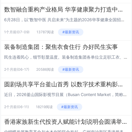
数智融合重构产业格局 华享健康聚力打造中医健康新生态
6月28日，以“数智中医 共启未来”为主题的2026华享健康全国招商发布会在山东济南举行。本次大会汇聚政府主管部门领导、...
1个月前
(07-09)
13787阅读
#最新资讯
装备制造集团：聚焦衣食住行 办好民生实事
民生连着民心，细节彰显温度。装备制造集团各单位立足职工衣、食、住、行日常生活需求，精准对接急难愁盼，推出一系列务实暖心举...
2个月前
(06-17)
20586阅读
#最新资讯
圆剧场共享平台釜山首秀 以数字技术重构影视产业新生态
近日，2026釜山国际影视节目展（Busan Content Market，简称BCM）在韩国釜山BEXCO会展中心盛大...
2个月前
(06-11)
18219阅读
#最新资讯
香港家族新生代投资人赋能计划说明会圆满举行
由蝴蝶发展教育基金与水木创投联合发起、广州南沙新区香港服务中心支持的“香港家族新生代投资人赋能计划”说明会，于6月2日下...