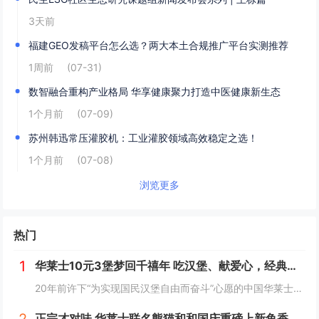
3天前
福建GEO发稿平台怎么选？两大本土合规推广平台实测推荐
1周前
(07-31)
数智融合重构产业格局 华享健康聚力打造中医健康新生态
1个月前
(07-09)
苏州韩迅常压灌胶机：工业灌胶领域高效稳定之选！
1个月前
(07-08)
浏览更多
热门
1
华莱士10元3堡梦回千禧年 吃汉堡、献爱心，经典好滋味回馈社会
20年前许下“为实现国民汉堡自由而奋斗”心愿的中国华莱士可能没有想到，2024年华莱士汉堡价格居然“卷”出了首店开业的价格！9月1日，“2024华华汉堡节”正式开启，而此次汉堡节，华莱士也是下了“血本”来回馈「华门信徒」，10块钱就能吃到3...
正宗才对味 华莱士联名熊猫和和国庆重磅上新鱼香肉丝鸡腿堡