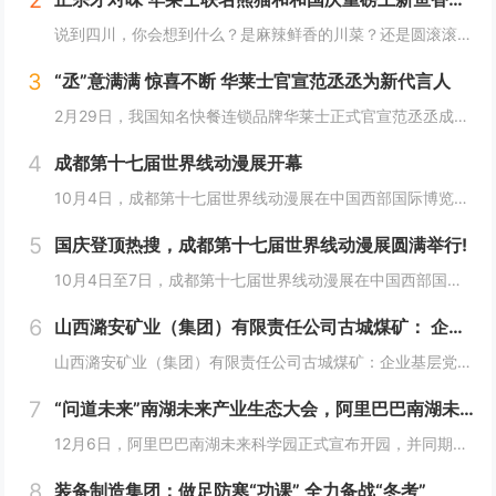
2
说到四川，你会想到什么？是麻辣鲜香的川菜？还是圆滚滚可爱的国宝“胖达”？华莱士寻味中国系列终于来到了川蜀之地，与央视动漫熊猫和和联名，9月20日重磅上新华莱士川蜀鱼香肉丝风味鸡腿堡，从舌尖出发，探寻川蜀美食的“灵魂”。中国华莱士一直秉承着传...
3
“丞”意满满 惊喜不断 华莱士官宣范丞丞为新代言人
2月29日，我国知名快餐连锁品牌华莱士正式官宣范丞丞成为中国华莱士的品牌代言人。配合官宣，华莱士携手范丞丞发布了全新的品牌TVC，还为范丞丞的粉丝们量身定制了“丞意满满”的惊喜，与范丞丞共同开启创意十足的“春日之旅”。“丞”至金开，共掀美食...
4
成都第十七届世界线动漫展开幕
10月4日，成都第十七届世界线动漫展在中国西部国际博览城开幕。本届展会以“逐浪追风，记秋航行”为主题，涵盖品牌展商互动、主题游戏体验、沉浸主题摄影、声优大赛、电竞比赛、嘉宾签售、主题巡游和IP周边销售等核心内容。展会服务继续升级！成都第十七...
5
国庆登顶热搜，成都第十七届世界线动漫展圆满举行!
10月4日至7日，成都第十七届世界线动漫展在中国西部国际博览城成功举行。世界线动漫展是成都本土市场孕育的动漫展会，凭借独特的游戏体验和品牌展商互动内容，在年轻二次元人群好评如潮，成为了西部地区受众人数最多、规模最大的动漫展会。成都第十七届世...
6
山西潞安矿业（集团）有限责任公司古城煤矿： 企业基层党组织如何围绕中心工作发挥宣传赋能作用
山西潞安矿业（集团）有限责任公司古城煤矿：企业基层党组织如何围绕中心工作发挥宣传赋能作用 习近平总书记指出，做好新形势下宣传思想工作，必须自觉承担起举旗帜、聚民心、育新人、兴文化、展形象的使命任务，这为国企做好宣传思想工作提供了根...
7
“问道未来”南湖未来产业生态大会，阿里巴巴南湖未来科学园正式宣布开园
12月6日，阿里巴巴南湖未来科学园正式宣布开园，并同期举办了“问道未来——南湖未来产业生态大会”。此次活动中，由阿里巴巴达摩院主导的湖畔实验室、中国科学院院士叶志镇团队、西湖大学裴端卿教授实验室等共计106家科技创新企业及实验室正式入驻并举...
8
装备制造集团：做足防寒“功课” 全力备战“冬考”