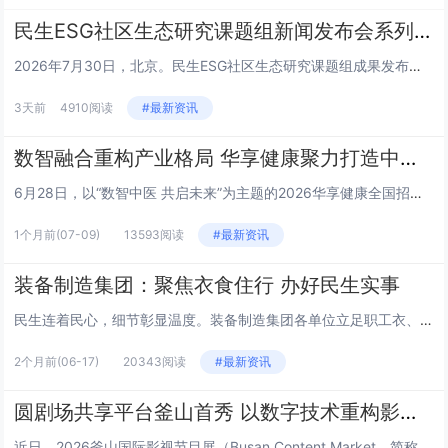
民生ESG社区生态研究课题组新闻发布会系列 | 王栎篇
2026年7月30日，北京。民生ESG社区生态研究课题组成果发布会上，三公平台董事长王栎就平台核心定位、建设路径及未来规...
3天前
4910阅读
#最新资讯
数智融合重构产业格局 华享健康聚力打造中医健康新生态
6月28日，以“数智中医 共启未来”为主题的2026华享健康全国招商发布会在山东济南举行。本次大会汇聚政府主管部门领导、...
1个月前
(07-09)
13593阅读
#最新资讯
装备制造集团：聚焦衣食住行 办好民生实事
民生连着民心，细节彰显温度。装备制造集团各单位立足职工衣、食、住、行日常生活需求，精准对接急难愁盼，推出一系列务实暖心举...
2个月前
(06-17)
20343阅读
#最新资讯
圆剧场共享平台釜山首秀 以数字技术重构影视产业新生态
近日，2026釜山国际影视节目展（Busan Content Market，简称BCM）在韩国釜山BEXCO会展中心盛大...