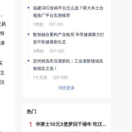
福建GEO发稿平台怎么选？两大本土合
，
规推广平台实测推荐
交易
1周前
(07-31)
B
数智融合重构产业格局 华享健康聚力打
造中医健康新生态
的多
4周前
(07-09)
苏州韩迅常压灌胶机：工业灌胶领域高
买
效稳定之选！
独立
1个月前
(07-08)
关注
浏览更多
热门
，
1
华莱士10元3堡梦回千禧年 吃汉堡、献爱心，经典好滋味回馈社会