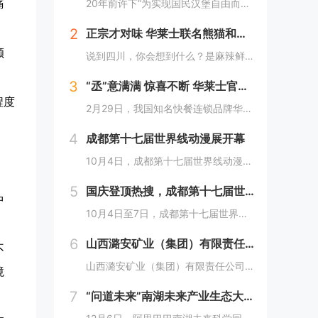
20年前许下“为实现国民汉堡自由而奋斗”心愿的中国华莱士可能没有想到，2024年华莱士汉堡价格居然“卷”出了首店开业的价格！9月1日，“2024华华汉堡节”正式开启，而此次汉堡节，华莱士也是下了“血本”来回馈「华门信徒」，10块钱就能吃到3...
痛
2
正宗才对味 华莱士联名熊猫和和国庆重磅上新鱼香肉丝鸡腿堡
额
说到四川，你会想到什么？是麻辣鲜香的川菜？还是圆滚滚可爱的国宝“胖达”？华莱士寻味中国系列终于来到了川蜀之地，与央视动漫熊猫和和联名，9月20日重磅上新华莱士川蜀鱼香肉丝风味鸡腿堡，从舌尖出发，探寻川蜀美食的“灵魂”。中国华莱士一直秉承着传...
3
“丞”意满满 惊喜不断 华莱士官宣范丞丞为新代言人
程度
2月29日，我国知名快餐连锁品牌华莱士正式官宣范丞丞成为中国华莱士的品牌代言人。配合官宣，华莱士携手范丞丞发布了全新的品牌TVC，还为范丞丞的粉丝们量身定制了“丞意满满”的惊喜，与范丞丞共同开启创意十足的“春日之旅”。“丞”至金开，共掀美食...
4
成都第十七届世界线动漫展开幕
，
10月4日，成都第十七届世界线动漫展在中国西部国际博览城开幕。本届展会以“逐浪追风，记秋航行”为主题，涵盖品牌展商互动、主题游戏体验、沉浸主题摄影、声优大赛、电竞比赛、嘉宾签售、主题巡游和IP周边销售等核心内容。展会服务继续升级！成都第十七...
5
国庆登顶热搜，成都第十七届世界线动漫展圆满举行!
中
10月4日至7日，成都第十七届世界线动漫展在中国西部国际博览城成功举行。世界线动漫展是成都本土市场孕育的动漫展会，凭借独特的游戏体验和品牌展商互动内容，在年轻二次元人群好评如潮，成为了西部地区受众人数最多、规模最大的动漫展会。成都第十七届世...
6
山西潞安矿业（集团）有限责任公司古城煤矿： 企业基层党组织如何围绕中心工作发挥宣传赋能作用
不
山西潞安矿业（集团）有限责任公司古城煤矿：企业基层党组织如何围绕中心工作发挥宣传赋能作用 习近平总书记指出，做好新形势下宣传思想工作，必须自觉承担起举旗帜、聚民心、育新人、兴文化、展形象的使命任务，这为国企做好宣传思想工作提供了根...
境
7
“问道未来”南湖未来产业生态大会，阿里巴巴南湖未来科学园正式宣布开园