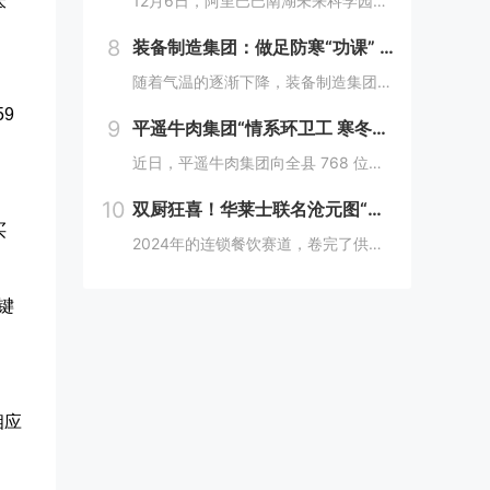
12月6日，阿里巴巴南湖未来科学园正式宣布开园，并同期举办了“问道未来——南湖未来产业生态大会”。此次活动中，由阿里巴巴达摩院主导的湖畔实验室、中国科学院院士叶志镇团队、西湖大学裴端卿教授实验室等共计106家科技创新企业及实验室正式入驻并举...
本
8
装备制造集团：做足防寒“功课” 全力备战“冬考”
，
随着气温的逐渐下降，装备制造集团各单位坚持早安排、早准备、早落实，超前部署、多措并举做好防冻保暖工作，全力保障冬季生产安全稳定运行。“报告值班长，井口热风机组经过全面检修维护，昨天进行了试运转，一切正常。”寺河煤矿二号井机电运行工区班前会上...
59
9
平遥牛肉集团“情系环卫工 寒冬暖人心”
近日，平遥牛肉集团向全县 768 位环卫工人捐赠了价值15万余元的保暖衣和保温杯。这一善举主要源于对环卫工人辛勤付出的由衷敬意。他们每日穿梭在平遥的大街小巷，无畏寒暑，为城市的整洁默默奉献，这种精神深深触动了平遥牛肉集团...
10
双厨狂喜！华莱士联名沧元图“破圈儿”二次元
买
2024年的连锁餐饮赛道，卷完了供应链、卷完了规模，开始卷起了营销和文化，而作为我国连锁快餐的龙头企业，华莱士无疑是最会玩儿的“玩家”之一。日前，华莱士联名沧元图，用国潮、国漫文化，破圈儿二次元，掀起了“华门信徒”和二次元粉丝的“双厨狂喜”...
键
相应