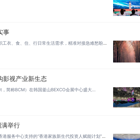
实事
民生连着民心，细节彰显温度。装备制造集团各单位立足职工衣、食、住、行日常生活需求，精准对接急难愁盼，推出一系列务实暖心举...
构影视产业新生态
rket，简称BCM）在韩国釜山BEXCO会展中心盛大...
圆满举行
由蝴蝶发展教育基金与水木创投联合发起、广州南沙新区香港服务中心支持的“香港家族新生代投资人赋能计划”说明会，于6月2日下...