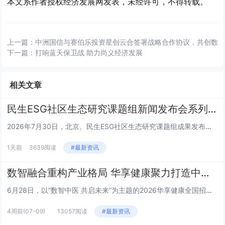
本文系作者授权经济发展网发表，未经许可，不得转载。
上一篇：
中洲国信与赛伯乐投资星创云合签署战略合作协议，共创数
下一篇：
打响蓝天保卫战 助力尚义经济发展
相关文章
民生ESG社区生态研究课题组新闻发布会系列 | 王栎篇
2026年7月30日，北京。民生ESG社区生态研究课题组成果发布会上，三公平台董事长王栎就平台核心定位、建设路径及未来规...
1天前
3639阅读
#最新资讯
数智融合重构产业格局 华享健康聚力打造中医健康新生态
6月28日，以“数智中医 共启未来”为主题的2026华享健康全国招商发布会在山东济南举行。本次大会汇聚政府主管部门领导、...
4周前
(07-09)
13057阅读
#最新资讯