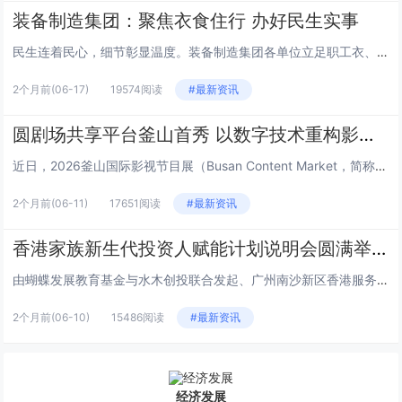
装备制造集团：聚焦衣食住行 办好民生实事
民生连着民心，细节彰显温度。装备制造集团各单位立足职工衣、食、住、行日常生活需求，精准对接急难愁盼，推出一系列务实暖心举...
2个月前
(06-17)
19574阅读
#最新资讯
圆剧场共享平台釜山首秀 以数字技术重构影视产业新生态
近日，2026釜山国际影视节目展（Busan Content Market，简称BCM）在韩国釜山BEXCO会展中心盛大...
2个月前
(06-11)
17651阅读
#最新资讯
香港家族新生代投资人赋能计划说明会圆满举行
由蝴蝶发展教育基金与水木创投联合发起、广州南沙新区香港服务中心支持的“香港家族新生代投资人赋能计划”说明会，于6月2日下...
2个月前
(06-10)
15486阅读
#最新资讯
经济发展