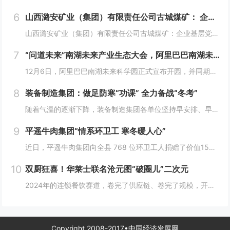
6
山西潞安矿业（集团）有限责任公司古城煤矿： 企业基层党组织如何围绕中心工作发挥宣传赋能作用
山西潞安矿业（集团）有限责任公司古城煤矿：企业基层党组织如何围绕中心工作发挥宣传赋能作用 习近平总书记指出，做好新形势下宣传思想工作，必须自觉承担起举旗帜、聚民心、育新人、兴文化、展形象的使命任务，这为国企做好宣传思想工作提供了根...
7
“问道未来”南湖未来产业生态大会，阿里巴巴南湖未来科学园正式宣布开园
12月6日，阿里巴巴南湖未来科学园正式宣布开园，并同期举办了“问道未来——南湖未来产业生态大会”。此次活动中，由阿里巴巴达摩院主导的湖畔实验室、中国科学院院士叶志镇团队、西湖大学裴端卿教授实验室等共计106家科技创新企业及实验室正式入驻并举...
8
装备制造集团：做足防寒“功课” 全力备战“冬考”
随着气温的逐渐下降，装备制造集团各单位坚持早安排、早准备、早落实，超前部署、多措并举做好防冻保暖工作，全力保障冬季生产安全稳定运行。“报告值班长，井口热风机组经过全面检修维护，昨天进行了试运转，一切正常。”寺河煤矿二号井机电运行工区班前会上...
9
平遥牛肉集团“情系环卫工 寒冬暖人心”
近日，平遥牛肉集团向全县 768 位环卫工人捐赠了价值15万余元的保暖衣和保温杯。这一善举主要源于对环卫工人辛勤付出的由衷敬意。他们每日穿梭在平遥的大街小巷，无畏寒暑，为城市的整洁默默奉献，这种精神深深触动了平遥牛肉集团...
10
双厨狂喜！华莱士联名沧元图“破圈儿”二次元
2024年的连锁餐饮赛道，卷完了供应链、卷完了规模，开始卷起了营销和文化，而作为我国连锁快餐的龙头企业，华莱士无疑是最会玩儿的“玩家”之一。日前，华莱士联名沧元图，用国潮、国漫文化，破圈儿二次元，掀起了“华门信徒”和二次元粉丝的“双厨狂喜”...
Copyright 2008-2017•中国经济发展网