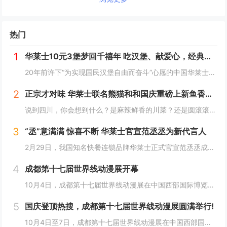
热门
1
华莱士10元3堡梦回千禧年 吃汉堡、献爱心，经典好滋味回馈社会
20年前许下“为实现国民汉堡自由而奋斗”心愿的中国华莱士可能没有想到，2024年华莱士汉堡价格居然“卷”出了首店开业的价格！9月1日，“2024华华汉堡节”正式开启，而此次汉堡节，华莱士也是下了“血本”来回馈「华门信徒」，10块钱就能吃到3...
2
正宗才对味 华莱士联名熊猫和和国庆重磅上新鱼香肉丝鸡腿堡
说到四川，你会想到什么？是麻辣鲜香的川菜？还是圆滚滚可爱的国宝“胖达”？华莱士寻味中国系列终于来到了川蜀之地，与央视动漫熊猫和和联名，9月20日重磅上新华莱士川蜀鱼香肉丝风味鸡腿堡，从舌尖出发，探寻川蜀美食的“灵魂”。中国华莱士一直秉承着传...
3
“丞”意满满 惊喜不断 华莱士官宣范丞丞为新代言人
2月29日，我国知名快餐连锁品牌华莱士正式官宣范丞丞成为中国华莱士的品牌代言人。配合官宣，华莱士携手范丞丞发布了全新的品牌TVC，还为范丞丞的粉丝们量身定制了“丞意满满”的惊喜，与范丞丞共同开启创意十足的“春日之旅”。“丞”至金开，共掀美食...
4
成都第十七届世界线动漫展开幕
10月4日，成都第十七届世界线动漫展在中国西部国际博览城开幕。本届展会以“逐浪追风，记秋航行”为主题，涵盖品牌展商互动、主题游戏体验、沉浸主题摄影、声优大赛、电竞比赛、嘉宾签售、主题巡游和IP周边销售等核心内容。展会服务继续升级！成都第十七...
5
国庆登顶热搜，成都第十七届世界线动漫展圆满举行!
10月4日至7日，成都第十七届世界线动漫展在中国西部国际博览城成功举行。世界线动漫展是成都本土市场孕育的动漫展会，凭借独特的游戏体验和品牌展商互动内容，在年轻二次元人群好评如潮，成为了西部地区受众人数最多、规模最大的动漫展会。成都第十七届世...