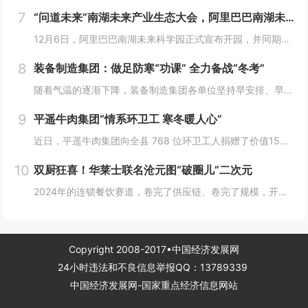
7
“问道未来”南湖未来产业生态大会，阿里巴巴南湖未来科学园正式宣布开园
12月6日，阿里巴巴南湖未来科学园正式宣布开园，并同期举办了“问道未来——南湖未来产业生态大会”。此次活动中，由阿里巴巴达摩院主导的湖畔实验室、中国科学院院士叶志镇团队、西湖大学裴端卿教授实验室等共计106家科技创新企业及实验室正式入驻并举...
8
装备制造集团：做足防寒“功课” 全力备战“冬考”
随着气温的逐渐下降，装备制造集团各单位坚持早安排、早准备、早落实，超前部署、多措并举做好防冻保暖工作，全力保障冬季生产安全稳定运行。“报告值班长，井口热风机组经过全面检修维护，昨天进行了试运转，一切正常。”寺河煤矿二号井机电运行工区班前会上...
9
平遥牛肉集团“情系环卫工 寒冬暖人心”
近日，平遥牛肉集团向全县 768 位环卫工人捐赠了价值15万余元的保暖衣和保温杯。这一善举主要源于对环卫工人辛勤付出的由衷敬意。他们每日穿梭在平遥的大街小巷，无畏寒暑，为城市的整洁默默奉献，这种精神深深触动了平遥牛肉集团...
10
双厨狂喜！华莱士联名沧元图“破圈儿”二次元
2024年的连锁餐饮赛道，卷完了供应链、卷完了规模，开始卷起了营销和文化，而作为我国连锁快餐的龙头企业，华莱士无疑是最会玩儿的“玩家”之一。日前，华莱士联名沧元图，用国潮、国漫文化，破圈儿二次元，掀起了“华门信徒”和二次元粉丝的“双厨狂喜”...
Copyright 2008-2017•中国经济发展网
24小时违法和不良信息举报QQ：13789339
中国经济发展网-国家重点经济信息网站