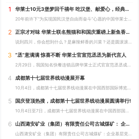
1
华莱士10元3堡梦回千禧年 吃汉堡、献爱心，经典好滋味回馈社会
20年前许下“为实现国民汉堡自由而奋斗”心愿的中国华莱士可能没有想到，2024年华莱士汉堡价格居然“卷”出了首店开业的价格！9月1日，“2024华华汉堡节”正式开启，而此次汉堡节，华莱士也是下了“血本”来回馈「华门信徒」，10块钱就能吃到3...
2
正宗才对味 华莱士联名熊猫和和国庆重磅上新鱼香肉丝鸡腿堡
说到四川，你会想到什么？是麻辣鲜香的川菜？还是圆滚滚可爱的国宝“胖达”？华莱士寻味中国系列终于来到了川蜀之地，与央视动漫熊猫和和联名，9月20日重磅上新华莱士川蜀鱼香肉丝风味鸡腿堡，从舌尖出发，探寻川蜀美食的“灵魂”。中国华莱士一直秉承着传...
3
“丞”意满满 惊喜不断 华莱士官宣范丞丞为新代言人
2月29日，我国知名快餐连锁品牌华莱士正式官宣范丞丞成为中国华莱士的品牌代言人。配合官宣，华莱士携手范丞丞发布了全新的品牌TVC，还为范丞丞的粉丝们量身定制了“丞意满满”的惊喜，与范丞丞共同开启创意十足的“春日之旅”。“丞”至金开，共掀美食...
4
成都第十七届世界线动漫展开幕
10月4日，成都第十七届世界线动漫展在中国西部国际博览城开幕。本届展会以“逐浪追风，记秋航行”为主题，涵盖品牌展商互动、主题游戏体验、沉浸主题摄影、声优大赛、电竞比赛、嘉宾签售、主题巡游和IP周边销售等核心内容。展会服务继续升级！成都第十七...
5
国庆登顶热搜，成都第十七届世界线动漫展圆满举行!
10月4日至7日，成都第十七届世界线动漫展在中国西部国际博览城成功举行。世界线动漫展是成都本土市场孕育的动漫展会，凭借独特的游戏体验和品牌展商互动内容，在年轻二次元人群好评如潮，成为了西部地区受众人数最多、规模最大的动漫展会。成都第十七届世...
6
山西潞安矿业（集团）有限责任公司古城煤矿： 企业基层党组织如何围绕中心工作发挥宣传赋能作用
山西潞安矿业（集团）有限责任公司古城煤矿：企业基层党组织如何围绕中心工作发挥宣传赋能作用 习近平总书记指出，做好新形势下宣传思想工作，必须自觉承担起举旗帜、聚民心、育新人、兴文化、展形象的使命任务，这为国企做好宣传思想工作提供了根...