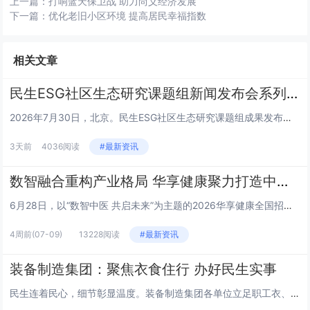
上一篇：
打响蓝天保卫战 助力尚义经济发展
下一篇：
优化老旧小区环境 提高居民幸福指数
相关文章
民生ESG社区生态研究课题组新闻发布会系列 | 王栎篇
2026年7月30日，北京。民生ESG社区生态研究课题组成果发布会上，三公平台董事长王栎就平台核心定位、建设路径及未来规...
3天前
4036阅读
#最新资讯
数智融合重构产业格局 华享健康聚力打造中医健康新生态
6月28日，以“数智中医 共启未来”为主题的2026华享健康全国招商发布会在山东济南举行。本次大会汇聚政府主管部门领导、...
4周前
(07-09)
13228阅读
#最新资讯
装备制造集团：聚焦衣食住行 办好民生实事
民生连着民心，细节彰显温度。装备制造集团各单位立足职工衣、食、住、行日常生活需求，精准对接急难愁盼，推出一系列务实暖心举...