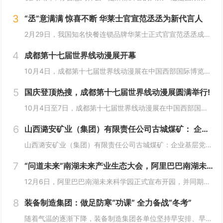
3
“丞”意满满 惊喜不断 华莱士官宣范丞丞为新代言人
2月29日，我国知名快餐连锁品牌华莱士正式官宣范丞丞成为中国华莱士的品牌代言人。配合官宣，华莱士携手范丞丞发布了全新的品牌TVC，还为范丞丞的粉丝们量身定制了“丞意满满”的惊喜，与范丞丞共同开启创意十足的“春日之旅”。“丞”至金开，共掀美食...
4
成都第十七届世界线动漫展开幕
10月4日，成都第十七届世界线动漫展在中国西部国际博览城开幕。本届展会以“逐浪追风，记秋航行”为主题，涵盖品牌展商互动、主题游戏体验、沉浸主题摄影、声优大赛、电竞比赛、嘉宾签售、主题巡游和IP周边销售等核心内容。展会服务继续升级！成都第十七...
5
国庆登顶热搜，成都第十七届世界线动漫展圆满举行!
10月4日至7日，成都第十七届世界线动漫展在中国西部国际博览城成功举行。世界线动漫展是成都本土市场孕育的动漫展会，凭借独特的游戏体验和品牌展商互动内容，在年轻二次元人群好评如潮，成为了西部地区受众人数最多、规模最大的动漫展会。成都第十七届世...
6
山西潞安矿业（集团）有限责任公司古城煤矿： 企业基层党组织如何围绕中心工作发挥宣传赋能作用
山西潞安矿业（集团）有限责任公司古城煤矿：企业基层党组织如何围绕中心工作发挥宣传赋能作用 习近平总书记指出，做好新形势下宣传思想工作，必须自觉承担起举旗帜、聚民心、育新人、兴文化、展形象的使命任务，这为国企做好宣传思想工作提供了根...
7
“问道未来”南湖未来产业生态大会，阿里巴巴南湖未来科学园正式宣布开园
12月6日，阿里巴巴南湖未来科学园正式宣布开园，并同期举办了“问道未来——南湖未来产业生态大会”。此次活动中，由阿里巴巴达摩院主导的湖畔实验室、中国科学院院士叶志镇团队、西湖大学裴端卿教授实验室等共计106家科技创新企业及实验室正式入驻并举...
8
装备制造集团：做足防寒“功课” 全力备战“冬考”
随着气温的逐渐下降，装备制造集团各单位坚持早安排、早准备、早落实，超前部署、多措并举做好防冻保暖工作，全力保障冬季生产安全稳定运行。“报告值班长，井口热风机组经过全面检修维护，昨天进行了试运转，一切正常。”寺河煤矿二号井机电运行工区班前会上...