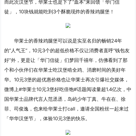
而此次汉堡节，华莱士也是下了“血本”来回馈「华门信
徒」，10块钱就能吃到3个酥脆现炸的香辣鸡腿堡！
华莱士的香辣鸡腿堡可以说是实至名归的畅销24年
的“人气王”，10元3个的超低价格不仅让消费者直呼“钱包友
好”外，更是让「华门信徒」们梦回千禧年，仿佛看到了那
个和小伙伴们在华莱士吃汉堡啃全鸡、消磨时间的美好年
华。10元3堡的超优惠价格也让华莱士再次引爆社交媒体，
微博上#华莱士10元3堡好吃倍饱#话题阅读量超1.4亿次，中
国华莱士品牌代言人范丞丞，岛屿少年丁真、牛在在、徐
菲、司俊逸，也来给华莱士打call，邀请全国粉丝一起来过
「华华汉堡节」，体验10元3堡的快乐。