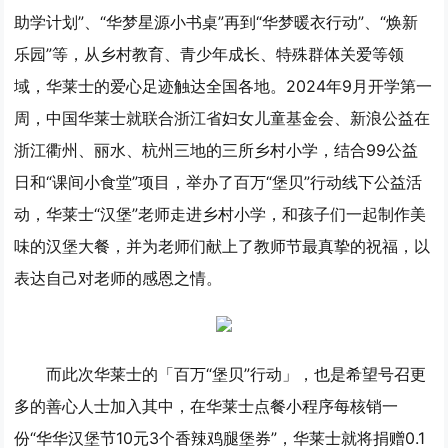
助学计划”、“华梦星源小书桌”再到“华梦暖衣行动”、“焕新
乐园”等，从乡村教育、青少年成长、特殊群体关爱等领
域，华莱士的爱心足迹触达全国各地。2024年9月开学第一
周，中国华莱士就联合浙江省妇女儿童基金会、新浪公益在
浙江衢州、丽水、杭州三地的三所乡村小学，结合99公益
日和“课间小食堂”项目，举办了百万“堡贝”行动线下公益活
动，华莱士“汉堡”老师走进乡村小学，和孩子们一起制作美
味的汉堡大餐，并为老师们献上了教师节最真挚的祝福，以
表达自己对老师的感恩之情。
而此次华莱士的「百万“堡贝”行动」，也是希望号召更
多的善心人士加入其中，在华莱士点餐小程序每核销一
份“华华汉堡节10元3个香辣鸡腿堡券”，华莱士就将捐赠0.1