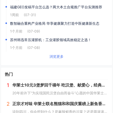
福建GEO发稿平台怎么选？两大本土合规推广平台实测推荐
1周前
(07-31)
数智融合重构产业格局 华享健康聚力打造中医健康新生态
1个月前
(07-09)
苏州韩迅常压灌胶机：工业灌胶领域高效稳定之选！
1个月前
(07-08)
浏览更多
热门
1
华莱士10元3堡梦回千禧年 吃汉堡、献爱心，经典好滋味回馈社会
20年前许下“为实现国民汉堡自由而奋斗”心愿的中国华莱士可能没有想到，2024年华莱士汉堡价格居然“卷”出了首店开业的价格！9月1日，“2024华华汉堡节”正式开启，而此次汉堡节，华莱士也是下了“血本”来回馈「华门信徒」，10块钱就能吃到3...
2
正宗才对味 华莱士联名熊猫和和国庆重磅上新鱼香肉丝鸡腿堡
说到四川，你会想到什么？是麻辣鲜香的川菜？还是圆滚滚可爱的国宝“胖达”？华莱士寻味中国系列终于来到了川蜀之地，与央视动漫熊猫和和联名，9月20日重磅上新华莱士川蜀鱼香肉丝风味鸡腿堡，从舌尖出发，探寻川蜀美食的“灵魂”。中国华莱士一直秉承着传...