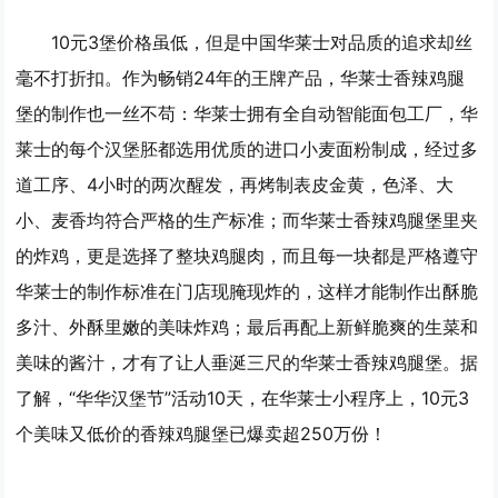
10元3堡价格虽低，但是中国华莱士对品质的追求却丝
毫不打折扣。作为畅销24年的王牌产品，华莱士香辣鸡腿
堡的制作也一丝不苟：华莱士拥有全自动智能面包工厂，华
莱士的每个汉堡胚都选用优质的进口小麦面粉制成，经过多
道工序、4小时的两次醒发，再烤制表皮金黄，色泽、大
小、麦香均符合严格的生产标准；而华莱士香辣鸡腿堡里夹
的炸鸡，更是选择了整块鸡腿肉，而且每一块都是严格遵守
华莱士的制作标准在门店现腌现炸的，这样才能制作出酥脆
多汁、外酥里嫩的美味炸鸡；最后再配上新鲜脆爽的生菜和
美味的酱汁，才有了让人垂涎三尺的华莱士香辣鸡腿堡。据
了解，“华华汉堡节”活动10天，在华莱士小程序上，10元3
个美味又低价的香辣鸡腿堡已爆卖超250万份！