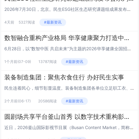
2026年7月30日，北京。民生ESG社区生态研究课题组成果发布会上，三公平台董事长王栎就平台核心定位、建设路径及未来规...
4天前
5327阅读
#最新资讯
数智融合重构产业格局 华享健康聚力打造中医健康新生态
6月28日，以“数智中医 共启未来”为主题的2026华享健康全国招商发布会在山东济南举行。本次大会汇聚政府主管部门领导、...
1个月前
(07-09)
13787阅读
#最新资讯
装备制造集团：聚焦衣食住行 办好民生实事
民生连着民心，细节彰显温度。装备制造集团各单位立足职工衣、食、住、行日常生活需求，精准对接急难愁盼，推出一系列务实暖心举...
2个月前
(06-17)
20586阅读
#最新资讯
圆剧场共享平台釜山首秀 以数字技术重构影视产业新生态
近日，2026釜山国际影视节目展（Busan Content Market，简称BCM）在韩国釜山BEXCO会展中心盛大...