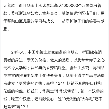
元善款，而且华莱士承诺拿出高达1000000个汉堡部分善
款，委托浙江省妇女儿童基金会，献给偏远地区孩子们，用
于帮助山区儿童的学习与成长，一起守护孩子们的笑容与梦
想。
24年来，中国华莱士就像靠谱的老朋友一样围绕在消
费者的身边，亲民的价格、傲人的品质，以及拳拳赤子之心
无不令人动容；从经典的香辣鸡腿堡、蜜汁手扒鸡，再到品
类丰富的推陈出新本土化快餐美食，华莱士通过产品与消费
者建立了更紧密的连接，赢得了24年畅销不衰的好口碑和
亿级的粉丝。粉丝们，华莱士“华华汉堡节”，花一个汉堡的
钱，吃三个汉堡，还能献爱心，这10元3堡的“大羊毛”还不
赶紧来“薅”？！