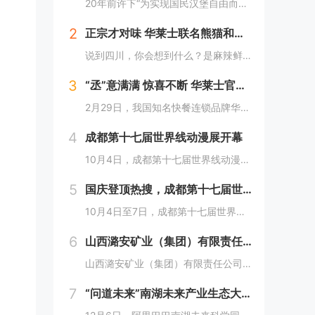
20年前许下“为实现国民汉堡自由而奋斗”心愿的中国华莱士可能没有想到，2024年华莱士汉堡价格居然“卷”出了首店开业的价格！9月1日，“2024华华汉堡节”正式开启，而此次汉堡节，华莱士也是下了“血本”来回馈「华门信徒」，10块钱就能吃到3...
2
正宗才对味 华莱士联名熊猫和和国庆重磅上新鱼香肉丝鸡腿堡
说到四川，你会想到什么？是麻辣鲜香的川菜？还是圆滚滚可爱的国宝“胖达”？华莱士寻味中国系列终于来到了川蜀之地，与央视动漫熊猫和和联名，9月20日重磅上新华莱士川蜀鱼香肉丝风味鸡腿堡，从舌尖出发，探寻川蜀美食的“灵魂”。中国华莱士一直秉承着传...
3
“丞”意满满 惊喜不断 华莱士官宣范丞丞为新代言人
2月29日，我国知名快餐连锁品牌华莱士正式官宣范丞丞成为中国华莱士的品牌代言人。配合官宣，华莱士携手范丞丞发布了全新的品牌TVC，还为范丞丞的粉丝们量身定制了“丞意满满”的惊喜，与范丞丞共同开启创意十足的“春日之旅”。“丞”至金开，共掀美食...
4
成都第十七届世界线动漫展开幕
10月4日，成都第十七届世界线动漫展在中国西部国际博览城开幕。本届展会以“逐浪追风，记秋航行”为主题，涵盖品牌展商互动、主题游戏体验、沉浸主题摄影、声优大赛、电竞比赛、嘉宾签售、主题巡游和IP周边销售等核心内容。展会服务继续升级！成都第十七...
5
国庆登顶热搜，成都第十七届世界线动漫展圆满举行!
10月4日至7日，成都第十七届世界线动漫展在中国西部国际博览城成功举行。世界线动漫展是成都本土市场孕育的动漫展会，凭借独特的游戏体验和品牌展商互动内容，在年轻二次元人群好评如潮，成为了西部地区受众人数最多、规模最大的动漫展会。成都第十七届世...
6
山西潞安矿业（集团）有限责任公司古城煤矿： 企业基层党组织如何围绕中心工作发挥宣传赋能作用
山西潞安矿业（集团）有限责任公司古城煤矿：企业基层党组织如何围绕中心工作发挥宣传赋能作用 习近平总书记指出，做好新形势下宣传思想工作，必须自觉承担起举旗帜、聚民心、育新人、兴文化、展形象的使命任务，这为国企做好宣传思想工作提供了根...
7
“问道未来”南湖未来产业生态大会，阿里巴巴南湖未来科学园正式宣布开园