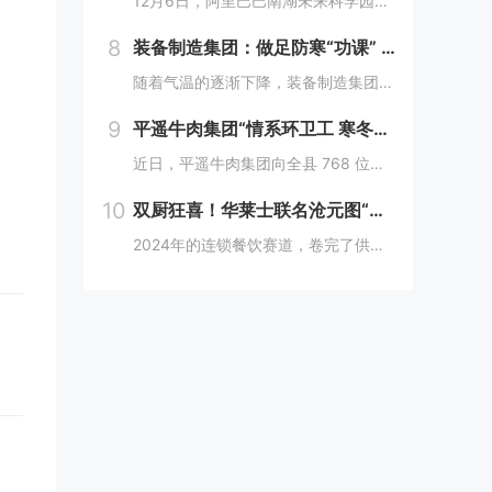
12月6日，阿里巴巴南湖未来科学园正式宣布开园，并同期举办了“问道未来——南湖未来产业生态大会”。此次活动中，由阿里巴巴达摩院主导的湖畔实验室、中国科学院院士叶志镇团队、西湖大学裴端卿教授实验室等共计106家科技创新企业及实验室正式入驻并举...
8
装备制造集团：做足防寒“功课” 全力备战“冬考”
随着气温的逐渐下降，装备制造集团各单位坚持早安排、早准备、早落实，超前部署、多措并举做好防冻保暖工作，全力保障冬季生产安全稳定运行。“报告值班长，井口热风机组经过全面检修维护，昨天进行了试运转，一切正常。”寺河煤矿二号井机电运行工区班前会上...
9
平遥牛肉集团“情系环卫工 寒冬暖人心”
近日，平遥牛肉集团向全县 768 位环卫工人捐赠了价值15万余元的保暖衣和保温杯。这一善举主要源于对环卫工人辛勤付出的由衷敬意。他们每日穿梭在平遥的大街小巷，无畏寒暑，为城市的整洁默默奉献，这种精神深深触动了平遥牛肉集团...
10
双厨狂喜！华莱士联名沧元图“破圈儿”二次元
2024年的连锁餐饮赛道，卷完了供应链、卷完了规模，开始卷起了营销和文化，而作为我国连锁快餐的龙头企业，华莱士无疑是最会玩儿的“玩家”之一。日前，华莱士联名沧元图，用国潮、国漫文化，破圈儿二次元，掀起了“华门信徒”和二次元粉丝的“双厨狂喜”...