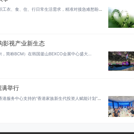
民生连着民心，细节彰显温度。装备制造集团各单位立足职工衣、食、住、行日常生活需求，精准对接急难愁盼，推出一系列务实暖心举...
构影视产业新生态
rket，简称BCM）在韩国釜山BEXCO会展中心盛大...
圆满举行
由蝴蝶发展教育基金与水木创投联合发起、广州南沙新区香港服务中心支持的“香港家族新生代投资人赋能计划”说明会，于6月2日下...