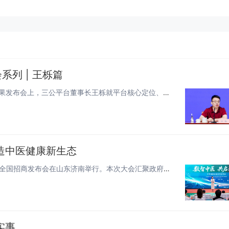
列 | 王栎篇
2026年7月30日，北京。民生ESG社区生态研究课题组成果发布会上，三公平台董事长王栎就平台核心定位、建设路径及未来规...
造中医健康新生态
6月28日，以“数智中医 共启未来”为主题的2026华享健康全国招商发布会在山东济南举行。本次大会汇聚政府主管部门领导、...
实事