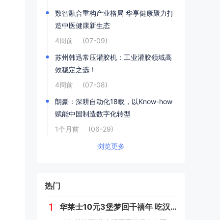
数智融合重构产业格局 华享健康聚力打
造中医健康新生态
4周前
(07-09)
苏州韩迅常压灌胶机：工业灌胶领域高
效稳定之选！
4周前
(07-08)
朗豪：深耕自动化18载，以Know-how
赋能中国制造数字化转型
1个月前
(06-29)
浏览更多
热门
1
华莱士10元3堡梦回千禧年 吃汉堡、献爱心，经典好滋味回馈社会