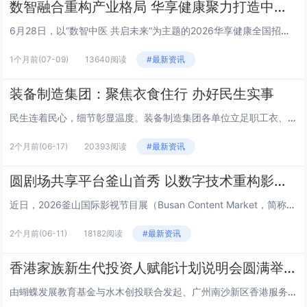
数智融合重构产业格局 华享健康聚力打造中医健康新生态
6月28日，以“数智中医 共启未来”为主题的2026华享健康全国招商发布会在山东济南举行。本次大会汇聚政府主管部门领导、...
1个月前
(07-09)
13640阅读
#最新资讯
装备制造集团：聚焦衣食住行 办好民生实事
民生连着民心，细节彰显温度。装备制造集团各单位立足职工衣、食、住、行日常生活需求，精准对接急难愁盼，推出一系列务实暖心举...
2个月前
(06-17)
20393阅读
#最新资讯
圆剧场共享平台釜山首秀 以数字技术重构影视产业新生态
近日，2026釜山国际影视节目展（Busan Content Market，简称BCM）在韩国釜山BEXCO会展中心盛大...
2个月前
(06-11)
18182阅读
#最新资讯
香港家族新生代投资人赋能计划说明会圆满举行
由蝴蝶发展教育基金与水木创投联合发起、广州南沙新区香港服务中心支持的“香港家族新生代投资人赋能计划”说明会，于6月2日下...