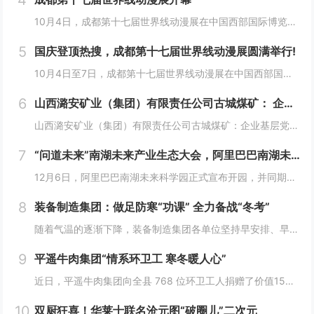
4
10月4日，成都第十七届世界线动漫展在中国西部国际博览城开幕。本届展会以“逐浪追风，记秋航行”为主题，涵盖品牌展商互动、主题游戏体验、沉浸主题摄影、声优大赛、电竞比赛、嘉宾签售、主题巡游和IP周边销售等核心内容。展会服务继续升级！成都第十七...
5
国庆登顶热搜，成都第十七届世界线动漫展圆满举行!
10月4日至7日，成都第十七届世界线动漫展在中国西部国际博览城成功举行。世界线动漫展是成都本土市场孕育的动漫展会，凭借独特的游戏体验和品牌展商互动内容，在年轻二次元人群好评如潮，成为了西部地区受众人数最多、规模最大的动漫展会。成都第十七届世...
6
山西潞安矿业（集团）有限责任公司古城煤矿： 企业基层党组织如何围绕中心工作发挥宣传赋能作用
山西潞安矿业（集团）有限责任公司古城煤矿：企业基层党组织如何围绕中心工作发挥宣传赋能作用 习近平总书记指出，做好新形势下宣传思想工作，必须自觉承担起举旗帜、聚民心、育新人、兴文化、展形象的使命任务，这为国企做好宣传思想工作提供了根...
7
“问道未来”南湖未来产业生态大会，阿里巴巴南湖未来科学园正式宣布开园
12月6日，阿里巴巴南湖未来科学园正式宣布开园，并同期举办了“问道未来——南湖未来产业生态大会”。此次活动中，由阿里巴巴达摩院主导的湖畔实验室、中国科学院院士叶志镇团队、西湖大学裴端卿教授实验室等共计106家科技创新企业及实验室正式入驻并举...
8
装备制造集团：做足防寒“功课” 全力备战“冬考”
随着气温的逐渐下降，装备制造集团各单位坚持早安排、早准备、早落实，超前部署、多措并举做好防冻保暖工作，全力保障冬季生产安全稳定运行。“报告值班长，井口热风机组经过全面检修维护，昨天进行了试运转，一切正常。”寺河煤矿二号井机电运行工区班前会上...
9
平遥牛肉集团“情系环卫工 寒冬暖人心”
近日，平遥牛肉集团向全县 768 位环卫工人捐赠了价值15万余元的保暖衣和保温杯。这一善举主要源于对环卫工人辛勤付出的由衷敬意。他们每日穿梭在平遥的大街小巷，无畏寒暑，为城市的整洁默默奉献，这种精神深深触动了平遥牛肉集团...
10
双厨狂喜！华莱士联名沧元图“破圈儿”二次元