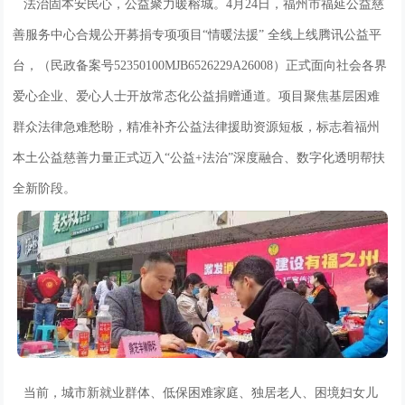
法治固本安民心，公益聚力暖榕城。4月24日，福州市福延公益慈
善服务中心合规公开募捐专项项目“情暖法援” 全线上线腾讯公益平
台，（民政备案号52350100MJB6526229A26008）正式面向社会各界
爱心企业、爱心人士开放常态化公益捐赠通道。项目聚焦基层困难
群众法律急难愁盼，精准补齐公益法律援助资源短板，标志着福州
本土公益慈善力量正式迈入“公益+法治”深度融合、数字化透明帮扶
全新阶段。
当前，城市新就业群体、低保困难家庭、独居老人、困境妇女儿