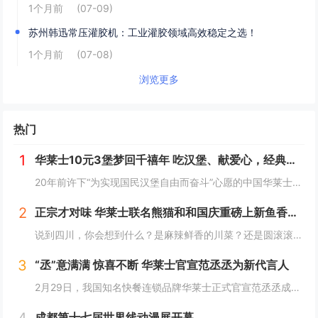
1个月前
(07-09)
苏州韩迅常压灌胶机：工业灌胶领域高效稳定之选！
1个月前
(07-08)
浏览更多
热门
1
华莱士10元3堡梦回千禧年 吃汉堡、献爱心，经典好滋味回馈社会
20年前许下“为实现国民汉堡自由而奋斗”心愿的中国华莱士可能没有想到，2024年华莱士汉堡价格居然“卷”出了首店开业的价格！9月1日，“2024华华汉堡节”正式开启，而此次汉堡节，华莱士也是下了“血本”来回馈「华门信徒」，10块钱就能吃到3...
2
正宗才对味 华莱士联名熊猫和和国庆重磅上新鱼香肉丝鸡腿堡
说到四川，你会想到什么？是麻辣鲜香的川菜？还是圆滚滚可爱的国宝“胖达”？华莱士寻味中国系列终于来到了川蜀之地，与央视动漫熊猫和和联名，9月20日重磅上新华莱士川蜀鱼香肉丝风味鸡腿堡，从舌尖出发，探寻川蜀美食的“灵魂”。中国华莱士一直秉承着传...
3
“丞”意满满 惊喜不断 华莱士官宣范丞丞为新代言人
2月29日，我国知名快餐连锁品牌华莱士正式官宣范丞丞成为中国华莱士的品牌代言人。配合官宣，华莱士携手范丞丞发布了全新的品牌TVC，还为范丞丞的粉丝们量身定制了“丞意满满”的惊喜，与范丞丞共同开启创意十足的“春日之旅”。“丞”至金开，共掀美食...
成都第十七届世界线动漫展开幕