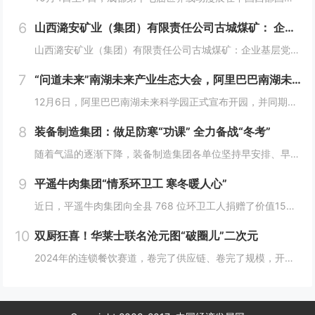
6
山西潞安矿业（集团）有限责任公司古城煤矿： 企业基层党组织如何围绕中心工作发挥宣传赋能作用
山西潞安矿业（集团）有限责任公司古城煤矿：企业基层党组织如何围绕中心工作发挥宣传赋能作用 习近平总书记指出，做好新形势下宣传思想工作，必须自觉承担起举旗帜、聚民心、育新人、兴文化、展形象的使命任务，这为国企做好宣传思想工作提供了根...
7
“问道未来”南湖未来产业生态大会，阿里巴巴南湖未来科学园正式宣布开园
12月6日，阿里巴巴南湖未来科学园正式宣布开园，并同期举办了“问道未来——南湖未来产业生态大会”。此次活动中，由阿里巴巴达摩院主导的湖畔实验室、中国科学院院士叶志镇团队、西湖大学裴端卿教授实验室等共计106家科技创新企业及实验室正式入驻并举...
8
装备制造集团：做足防寒“功课” 全力备战“冬考”
随着气温的逐渐下降，装备制造集团各单位坚持早安排、早准备、早落实，超前部署、多措并举做好防冻保暖工作，全力保障冬季生产安全稳定运行。“报告值班长，井口热风机组经过全面检修维护，昨天进行了试运转，一切正常。”寺河煤矿二号井机电运行工区班前会上...
9
平遥牛肉集团“情系环卫工 寒冬暖人心”
近日，平遥牛肉集团向全县 768 位环卫工人捐赠了价值15万余元的保暖衣和保温杯。这一善举主要源于对环卫工人辛勤付出的由衷敬意。他们每日穿梭在平遥的大街小巷，无畏寒暑，为城市的整洁默默奉献，这种精神深深触动了平遥牛肉集团...
10
双厨狂喜！华莱士联名沧元图“破圈儿”二次元
2024年的连锁餐饮赛道，卷完了供应链、卷完了规模，开始卷起了营销和文化，而作为我国连锁快餐的龙头企业，华莱士无疑是最会玩儿的“玩家”之一。日前，华莱士联名沧元图，用国潮、国漫文化，破圈儿二次元，掀起了“华门信徒”和二次元粉丝的“双厨狂喜”...