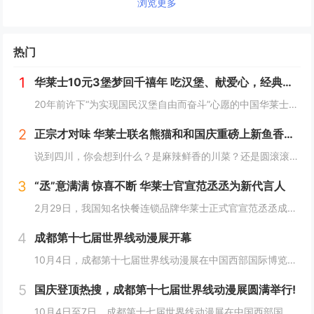
浏览更多
热门
1
华莱士10元3堡梦回千禧年 吃汉堡、献爱心，经典好滋味回馈社会
20年前许下“为实现国民汉堡自由而奋斗”心愿的中国华莱士可能没有想到，2024年华莱士汉堡价格居然“卷”出了首店开业的价格！9月1日，“2024华华汉堡节”正式开启，而此次汉堡节，华莱士也是下了“血本”来回馈「华门信徒」，10块钱就能吃到3...
2
正宗才对味 华莱士联名熊猫和和国庆重磅上新鱼香肉丝鸡腿堡
说到四川，你会想到什么？是麻辣鲜香的川菜？还是圆滚滚可爱的国宝“胖达”？华莱士寻味中国系列终于来到了川蜀之地，与央视动漫熊猫和和联名，9月20日重磅上新华莱士川蜀鱼香肉丝风味鸡腿堡，从舌尖出发，探寻川蜀美食的“灵魂”。中国华莱士一直秉承着传...
3
“丞”意满满 惊喜不断 华莱士官宣范丞丞为新代言人
2月29日，我国知名快餐连锁品牌华莱士正式官宣范丞丞成为中国华莱士的品牌代言人。配合官宣，华莱士携手范丞丞发布了全新的品牌TVC，还为范丞丞的粉丝们量身定制了“丞意满满”的惊喜，与范丞丞共同开启创意十足的“春日之旅”。“丞”至金开，共掀美食...
4
成都第十七届世界线动漫展开幕
10月4日，成都第十七届世界线动漫展在中国西部国际博览城开幕。本届展会以“逐浪追风，记秋航行”为主题，涵盖品牌展商互动、主题游戏体验、沉浸主题摄影、声优大赛、电竞比赛、嘉宾签售、主题巡游和IP周边销售等核心内容。展会服务继续升级！成都第十七...
5
国庆登顶热搜，成都第十七届世界线动漫展圆满举行!
10月4日至7日，成都第十七届世界线动漫展在中国西部国际博览城成功举行。世界线动漫展是成都本土市场孕育的动漫展会，凭借独特的游戏体验和品牌展商互动内容，在年轻二次元人群好评如潮，成为了西部地区受众人数最多、规模最大的动漫展会。成都第十七届世...