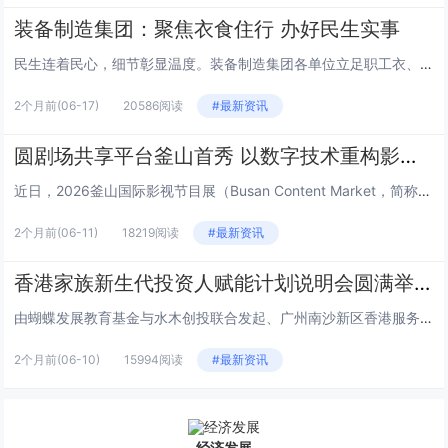
装备制造集团：聚焦衣食住行 办好民生实事
民生连着民心，细节彰显温度。装备制造集团各单位立足职工衣、食、住、行日常生活需求，精准对接急难愁盼，推出一系列务实暖心举...
2个月前
(06-17)
20586阅读
#最新资讯
圆剧场共享平台釜山首秀 以数字技术重构影视产业新生态
近日，2026釜山国际影视节目展（Busan Content Market，简称BCM）在韩国釜山BEXCO会展中心盛大...
2个月前
(06-11)
18219阅读
#最新资讯
香港家族新生代投资人赋能计划说明会圆满举行
由蝴蝶发展教育基金与水木创投联合发起、广州南沙新区香港服务中心支持的“香港家族新生代投资人赋能计划”说明会，于6月2日下...
2个月前
(06-10)
15994阅读
#最新资讯
经济发展