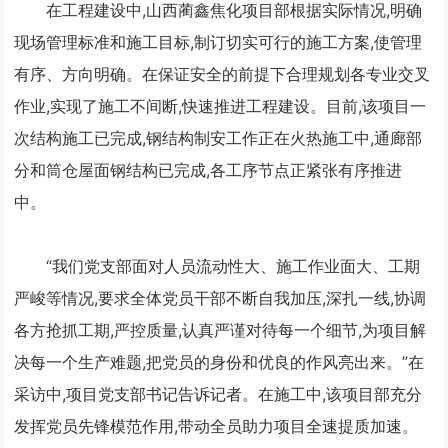
在工程建设中,山西蔺鑫焦化项目部根据实际情况,明确
现场管理标准和施工目标,制订切实可行的施工方案,使管理
有序、方向明确。在保证安全的前提下合理规划各专业交叉
作业,实现了施工不间断,快速推进工程建设。目前,该项目一
次结构施工已完成,钢结构制安工作正在火热施工中,通廊部
分和筒仓屋面钢结构已完成,各工序节点正紧张有序推进
中。
“我们党支部面对人员流动性大、施工作业面大、工期
严峻等情况,要求全体党员干部不断自我加压,深扎一线,协调
各方抢抓工期,严控质量,认真严谨对待每一个细节,为项目解
决每一个生产难题,把党员的身份和优良的作风亮出来。”在
采访中,项目党支部书记告诉记者。在施工中,该项目部充分
发挥党员先锋模范作用,带动全员助力项目全速提质加速。