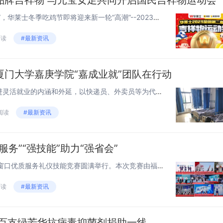
品牌吉祥物 与元宝女足共同开启国民吉祥物运动会
“生命在于运动，吃鸡就吃全鸡”，华莱士冬季吃鸡节即将迎来新一轮“高潮”--2023全国第二届国民吉祥物运动会！2023年12月16日，华莱士吉祥物小白鸡将携手美团外卖吉祥物神券君，和贵州的元宝女童女足在广州浩克足球场一起办一场友谊赛。届时还...
阅读
#最新资讯
厦门大学嘉庚学院“嘉成业就”团队在行动
随着数字经济化深入发展，促进灵活就业的内涵和外延，以快递员、外卖员等为代表的灵活就业群体往往与网络平台没有明确的单位制相比，但“新业态群体”一定程度上具有某种依附性，厦门大学嘉庚学院“嘉成业就”团队于2022年11月17日、2023年1月4...
 阅读
#最新资讯
务”“强技能”助力“强省会”
8月18日，2023年福州市银行窗口优质服务礼仪技能竞赛圆满举行。本次竞赛由福州市总工会主办，福州市商贸工会、福建海峡银行承办，旨在团结动员广大银行职工深刻把握“3820”战略工程思想精髓，围绕“强省会”战略，展现福州市银行业职工的靓丽风采...
阅读
#最新资讯
 百支绿芳华抗病毒抑菌剂捐助一线