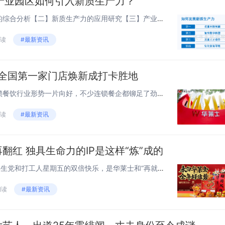
产业园区如何引入新质生产力？
内容导读：【一】新质生产力的综合分析【二】新质生产力的应用研究【三】产业园区如何引入新质生产力【一】新质生产力的综合分析新质生产力，又称为新型生产力，是指以信息技术、新材料技术、新能源技术等高科技为核心的生产力。新质生产力具有高技术含量、高...
阅读
#最新资讯
 全国第一家门店焕新成打卡胜地
随着国民经济的复苏，我国连锁餐饮行业形势一片向好，不少连锁餐企都铆足了劲开店。规模的扩大，能让连锁品牌保持更好的发展态势，具备更强的规模效应，但是，不忘初心，才是连锁品牌长盛不衰的制胜关键。作为我国连锁餐饮品牌巨头，华莱士门店总数已超两万家...
阅读
#最新资讯
翻红 独具生命力的IP是这样“炼”成的
“快乐星期五，生龙又活虎。”学生党和打工人星期五的双倍快乐，是华莱士和“再就业”老北北给的。努力成为“营销巨头”的华莱士，2023年年底又再次挥舞起“快五”大旗，联合0713“再就业”老北北陆虎、王铮亮、苏醒，在12月发起了几波密集式的“快...
阅读
#最新资讯