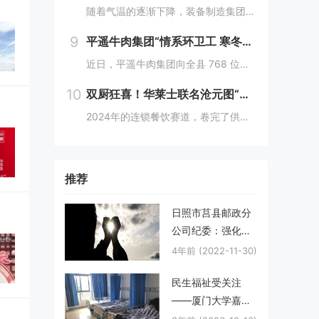
随着气温的逐渐下降，装备制造集团各单位坚持早安排、早准备、早落实，超前部署、多措并举做好防冻保暖工作，全力保障冬季生产安全稳定运行。“报告值班长，井口热风机组经过全面检修维护，昨天进行了试运转，一切正常。”寺河煤矿二号井机电运行工区班前会上...
9
平遥牛肉集团“情系环卫工 寒冬暖人心”
近日，平遥牛肉集团向全县 768 位环卫工人捐赠了价值15万余元的保暖衣和保温杯。这一善举主要源于对环卫工人辛勤付出的由衷敬意。他们每日穿梭在平遥的大街小巷，无畏寒暑，为城市的整洁默默奉献，这种精神深深触动了平遥牛肉集团...
10
双厨狂喜！华莱士联名沧元图“破圈儿”二次元
2024年的连锁餐饮赛道，卷完了供应链、卷完了规模，开始卷起了营销和文化，而作为我国连锁快餐的龙头企业，华莱士无疑是最会玩儿的“玩家”之一。日前，华莱士联名沧元图，用国潮、国漫文化，破圈儿二次元，掀起了“华门信徒”和二次元粉丝的“双厨狂喜”...
推荐
日照市莒县邮政分
公司纪委：强化日
常监督，多举措推
4年前
(2022-11-30)
动党风廉政建设走
民生福祉受关注
向深入
——厦门大学嘉庚
学院“嘉成业就”团