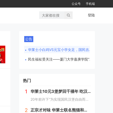
公众号
手机端
登陆
公告
华莱士小白鸡VS元宝小学女足，国民吉祥物运动会又来啦！
民生福祉受关注——厦门大学嘉庚学院“嘉成业就”团队在行动
热门
1
华莱士10元3堡梦回千禧年 吃汉堡、献爱心，经典好滋味回馈社会
20年前许下“为实现国民汉堡自由而奋斗”心愿的中国华莱士可能没有想到，2024年华莱士汉堡价格居然“卷”出了首店开业的价格！9月1日，“2024华华汉堡节”正式开启，而此次汉堡节，华莱士也是下了“血本”来回馈「华门信徒」，10块钱就能吃到3...
2
正宗才对味 华莱士联名熊猫和和国庆重磅上新鱼香肉丝鸡腿堡