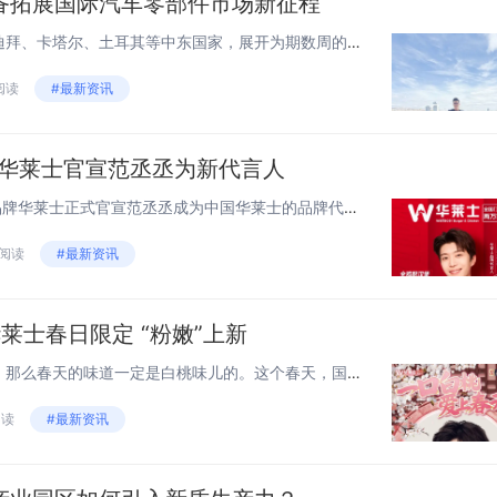
备拓展国际汽车零部件市场新征程
近日，众车帝海外合伙人深入迪拜、卡塔尔、土耳其等中东国家，展开为期数周的考察活动，为未来进军国际市场做好准备，这一举措标志着众车帝正积极寻求国际市场的拓展机会，标志着公司在全球范围内的战略布局进入新的阶段。中东地区，作为全球汽车市场的重要一...
 阅读
#最新资讯
断 华莱士官宣范丞丞为新代言人
2月29日，我国知名快餐连锁品牌华莱士正式官宣范丞丞成为中国华莱士的品牌代言人。配合官宣，华莱士携手范丞丞发布了全新的品牌TVC，还为范丞丞的粉丝们量身定制了“丞意满满”的惊喜，与范丞丞共同开启创意十足的“春日之旅”。“丞”至金开，共掀美食...
 阅读
#最新资讯
莱士春日限定 “粉嫩”上新
如果说春天的颜色是粉红色的，那么春天的味道一定是白桃味儿的。这个春天，国民快餐品牌华莱士寻味中国系列上新，江南白桃味0酒精气泡啤，配上粉粉嫩嫩的粉色汉堡，让你一口白桃，爱上春天。作为快餐行业的领先品牌,，华莱士一直在尝试进行各种创新，以满足...
阅读
#最新资讯