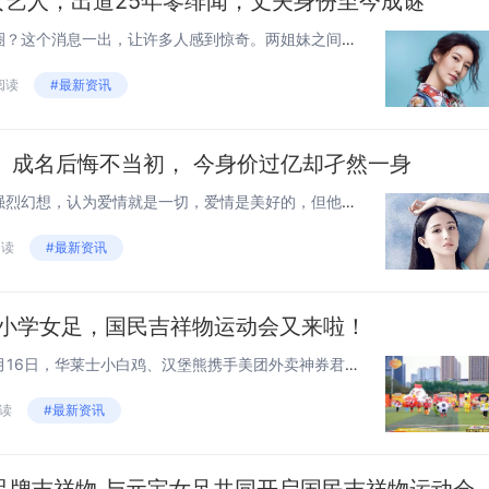
女艺人，出道25年零绯闻，丈夫身份至今成谜
高圆圆的亲妹妹高露也在娱乐圈？这个消息一出，让许多人感到惊奇。两姐妹之间的相貌神似让人疑惑，他们难道真的是亲姐妹吗？尽管高露常常被误认为高圆圆，但她并不觉得尴尬或生气，反而感到开心，因为她也是高圆圆的粉丝。然而，她总是温柔地提醒粉丝，自己是...
 阅读
#最新资讯
， 成名后悔不当初， 今身价过亿却孑然一身
人年轻的时候，都对爱情抱着强烈幻想，认为爱情就是一切，爱情是美好的，但他们也总是因为爱情而受伤。被爱情伤害的人，有的选择喝酒麻醉自己，有的会沉浸其中不能自拔，等待另一个爱自己的人来拯救自己，但总会有一些极端的行为，比如两个曾经相爱的人因为分...
阅读
#最新资讯
宝小学女足，国民吉祥物运动会又来啦！
国民吉祥物运动会又来啦！12月16日，华莱士小白鸡、汉堡熊携手美团外卖神券君，与快乐番薯小番、加多宝小宝、好欢螺螺仔、五爷拌面五爷、海底捞小嗨、亿滋趣多多曲奇人、玛氏M 豆等20个品牌吉祥物组成一支“吉祥物足球队”，在广州浩克足球场，与贵州...
阅读
#最新资讯