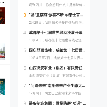
华莱士联名陈楚生《棱》巡回演唱会青岛站啦！限定套餐送周边引发粉丝强烈关注
说到四川，你会想到什么？是麻辣鲜香的川菜？还是圆滚滚可爱的国宝“胖达”？华莱士寻味中国系列终于来到了川蜀之地，与央视动漫熊猫和和联名，9月20日重磅上新华莱士川蜀鱼香肉丝风味鸡腿堡，从舌尖出发，探寻川蜀美食的“灵魂”。中国华莱士一直秉承着传...
3
“丞”意满满 惊喜不断 华莱士官宣范丞丞为新代言人
2月29日，我国知名快餐连锁品牌华莱士正式官宣范丞丞成为中国华莱士的品牌代言人。配合官宣，华莱士携手范丞丞发布了全新的品牌TVC，还为范丞丞的粉丝们量身定制了“丞意满满”的惊喜，与范丞丞共同开启创意十足的“春日之旅”。“丞”至金开，共掀美食...
4
成都第十七届世界线动漫展开幕
10月4日，成都第十七届世界线动漫展在中国西部国际博览城开幕。本届展会以“逐浪追风，记秋航行”为主题，涵盖品牌展商互动、主题游戏体验、沉浸主题摄影、声优大赛、电竞比赛、嘉宾签售、主题巡游和IP周边销售等核心内容。展会服务继续升级！成都第十七...
5
国庆登顶热搜，成都第十七届世界线动漫展圆满举行!
10月4日至7日，成都第十七届世界线动漫展在中国西部国际博览城成功举行。世界线动漫展是成都本土市场孕育的动漫展会，凭借独特的游戏体验和品牌展商互动内容，在年轻二次元人群好评如潮，成为了西部地区受众人数最多、规模最大的动漫展会。成都第十七届世...
6
山西潞安矿业（集团）有限责任公司古城煤矿： 企业基层党组织如何围绕中心工作发挥宣传赋能作用
山西潞安矿业（集团）有限责任公司古城煤矿：企业基层党组织如何围绕中心工作发挥宣传赋能作用 习近平总书记指出，做好新形势下宣传思想工作，必须自觉承担起举旗帜、聚民心、育新人、兴文化、展形象的使命任务，这为国企做好宣传思想工作提供了根...
7
“问道未来”南湖未来产业生态大会，阿里巴巴南湖未来科学园正式宣布开园
12月6日，阿里巴巴南湖未来科学园正式宣布开园，并同期举办了“问道未来——南湖未来产业生态大会”。此次活动中，由阿里巴巴达摩院主导的湖畔实验室、中国科学院院士叶志镇团队、西湖大学裴端卿教授实验室等共计106家科技创新企业及实验室正式入驻并举...
8
装备制造集团：做足防寒“功课” 全力备战“冬考”