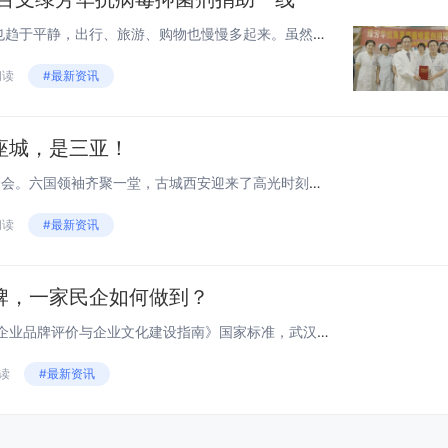
随着酷暑的来临，人们的生活也趋于平静，出行、旅游、购物也慢慢多起来。虽然新冠疫情已经被调整为“乙类乙管”，但是病毒还在，而且还在不断变异。后疫情时代，每个人都是自己健康的第一责任人，做好个人的防护，有一个好的预防工具，避免重复感染是非常重要...
阅读
#最新资讯
座城，是三亚！
01最近的大事，莫过于中亚峰会。六国领袖齐聚一堂，古城西安迎来了高光时刻。通过中亚峰会的联合声明，我们可以感受到，中国·西安崛起的势头，不可阻挡。毕竟，这是中国除了首都外，同时接待了多位他国领袖的城市之一。 ...
阅读
#最新资讯
牌，一家民企如何做到？
依据GB/T27925-2011《商业企业品牌评价与企业文化建设指南》国家标准，武汉容晟吉美科技有限公司品牌覆盖的“地铁隧道钢环和环氧树脂灌浆材料”通过国家认证认可监督管理委员会批准的权威认证构颁发的品牌认证证书。容晟吉美为什么...
阅读
#最新资讯