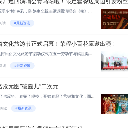
陈楚生的歌迷在哪里？用音乐展现多“棱”色彩，陈楚生全新主题巡回演唱会《棱》，目前正在全国火热进行！5月18日青岛站即将重磅来袭，作为和陈楚生惺惺相惜的老朋友，华莱士也给各位“花生”准备了惊喜福利！出道16年，陈楚生怀揣着对音乐和舞台的真心与...
 阅读
#最新资讯
俗文化旅游节正式启幕！荣程小百花应邀出演！
4月29日下午，首届天津古文化街民俗文化旅游节启动仪式在五一劳动节与妈祖诞辰即将到来的双重喜庆中拉开帷幕。本次活动不仅发布了节日期间的各项活动内容，更以一场精彩的文艺演出，为游客和市民呈现了一场视觉与听觉的盛宴。仪式开始前，一场由荣程小百花...
 阅读
#最新资讯
沧元图“破圈儿”二次元
2024年的连锁餐饮赛道，卷完了供应链、卷完了规模，开始卷起了营销和文化，而作为我国连锁快餐的龙头企业，华莱士无疑是最会玩儿的“玩家”之一。日前，华莱士联名沧元图，用国潮、国漫文化，破圈儿二次元，掀起了“华门信徒”和二次元粉丝的“双厨狂喜”...
6 阅读
#最新资讯