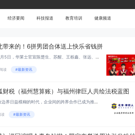
经济要闻
科技报道
教育培训
健康频道
北带来的！6拼男团合体送上快乐省钱拼
老北北合体的快乐谁懂？？！6月5日，华莱士官宣陈楚生、苏醒、王栎鑫、张远、王铮亮、陆虎共同成为中国华莱士品牌快乐大使，这也是再就业男团老北北的首次合体代言！华莱士6拼男团的合体，可不仅仅是《快乐老友记2》的快乐，更是实实在在华莱士省钱拼的快...
 阅读
#最新资讯
狐财税（福州慧算账）与福州律巨人共绘法税蓝图
在当今这个信息高速流动、行业边界日益模糊的时代，企业间的跨界合作已成为推动行业创新和企业成长的重要引擎。近日，中狐财税（福州慧算账）与福州律巨人两大业界翘楚携手，共同开启“法律+财税”全新服务模式，标志着双方在各自领域的深厚积累将实现优势互...
 阅读
#最新资讯