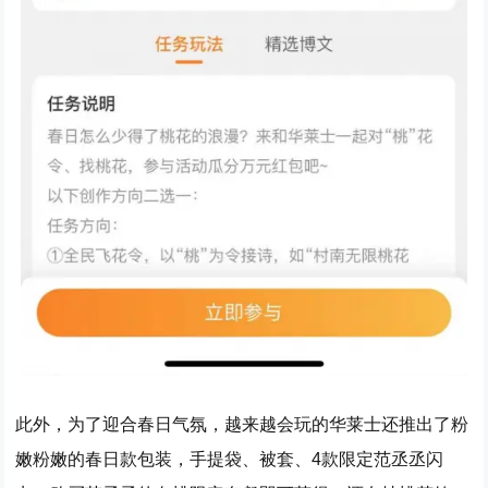
此外，为了迎合春日气氛，越来越会玩的华莱士还推出了粉
嫩粉嫩的春日款包装，手提袋、被套、4款限定范丞丞闪