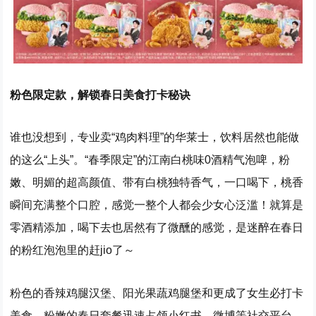
粉色限定款，解锁春日美食打卡秘诀
谁也没想到，专业卖“鸡肉料理”的华莱士，饮料居然也能做
的这么“上头”。“春季限定”的江南白桃味0酒精气泡啤，粉
嫩、明媚的超高颜值、带有白桃独特香气，一口喝下，桃香
瞬间充满整个口腔，感觉一整个人都会少女心泛滥！就算是
零酒精添加，喝下去也居然有了微醺的感觉，是迷醉在春日
的粉红泡泡里的赶jio了～
粉色的香辣鸡腿汉堡、阳光果蔬鸡腿堡和更成了女生必打卡
美食，粉嫩的春日套餐迅速占领小红书、微博等社交平台，