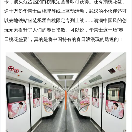
卡，购买范丞丞的白桃限定套餐即可获得。还有抽桃花签、
送十万份华莱士白桃啤等线上互动活动，武汉的小伙伴还可
以去地铁站坐范丞丞白桃限定专列上线……满满中国风的创
玩元素提升了人们的春日指数。可以说，华莱士这一场“春
日桃花盛宴”，真的是将中国特有的春日浪漫玩的透透的！