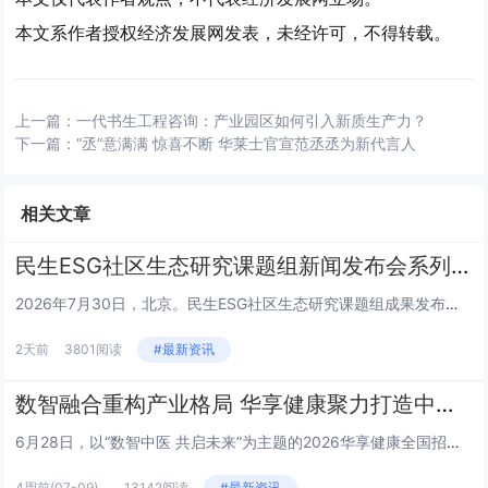
本文系作者授权经济发展网发表，未经许可，不得转载。
上一篇：
一代书生工程咨询：产业园区如何引入新质生产力？
下一篇：
“丞”意满满 惊喜不断 华莱士官宣范丞丞为新代言人
相关文章
民生ESG社区生态研究课题组新闻发布会系列 | 王栎篇
2026年7月30日，北京。民生ESG社区生态研究课题组成果发布会上，三公平台董事长王栎就平台核心定位、建设路径及未来规...
2天前
3801阅读
#最新资讯
数智融合重构产业格局 华享健康聚力打造中医健康新生态
6月28日，以“数智中医 共启未来”为主题的2026华享健康全国招商发布会在山东济南举行。本次大会汇聚政府主管部门领导、...
4周前
(07-09)
13142阅读
#最新资讯