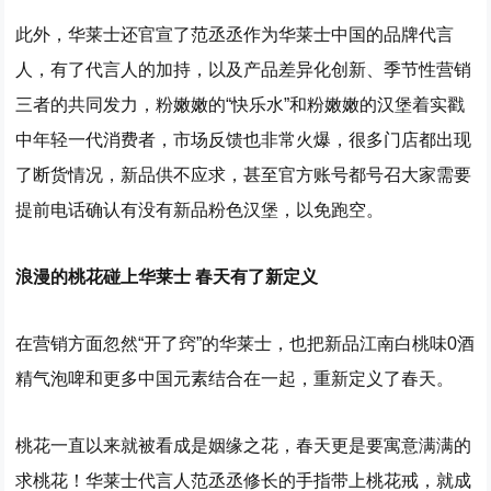
此外，华莱士还官宣了范丞丞作为华莱士中国的品牌代言
人，有了代言人的加持，以及产品差异化创新、季节性营销
三者的共同发力，粉嫩嫩的“快乐水”和粉嫩嫩的汉堡着实戳
中年轻一代消费者，市场反馈也非常火爆，很多门店都出现
了断货情况，新品供不应求，甚至官方账号都号召大家需要
提前电话确认有没有新品粉色汉堡，以免跑空。
浪漫的桃花碰上华莱士 春天有了新定义
在营销方面忽然“开了窍”的华莱士，也把新品江南白桃味0酒
精气泡啤和更多中国元素结合在一起，重新定义了春天。
桃花一直以来就被看成是姻缘之花，春天更是要寓意满满的
求桃花！华莱士代言人范丞丞修长的手指带上桃花戒，就成