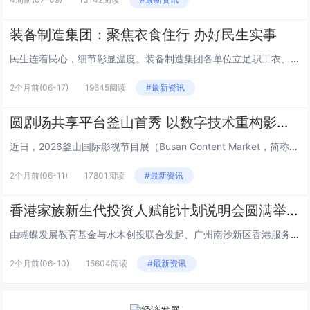
装备制造集团：聚焦衣食住行 办好民生实事
民生连着民心，细节彰显温度。装备制造集团各单位立足职工衣、食、住、行日常生活需求，精准对接急难愁盼，推出一系列务实暖心举...
2个月前
(06-17)
19645阅读
#最新资讯
圆剧场共享平台釜山首秀 以数字技术重构影视产业新生态
近日，2026釜山国际影视节目展（Busan Content Market，简称BCM）在韩国釜山BEXCO会展中心盛大...
2个月前
(06-11)
17801阅读
#最新资讯
香港家族新生代投资人赋能计划说明会圆满举行
由蝴蝶发展教育基金与水木创投联合发起、广州南沙新区香港服务中心支持的“香港家族新生代投资人赋能计划”说明会，于6月2日下...
2个月前
(06-10)
15604阅读
#最新资讯