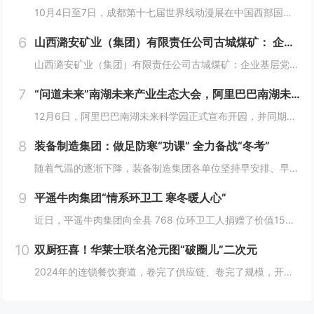
10月4日至7日，成都第十七届世界线动漫展在中国西部国际博览城成功举行。世界线动漫展是成都本土市场孕育的动漫展会，凭借独特的游戏体验和品牌展商互动内容，在年轻二次元人群好评如潮，成为了西部地区受众人数最多、规模最大的动漫展会。成都第十七届世...
6
山西潞安矿业（集团）有限责任公司古城煤矿： 企业基层党组织如何围绕中心工作发挥宣传赋能作用
山西潞安矿业（集团）有限责任公司古城煤矿：企业基层党组织如何围绕中心工作发挥宣传赋能作用 习近平总书记指出，做好新形势下宣传思想工作，必须自觉承担起举旗帜、聚民心、育新人、兴文化、展形象的使命任务，这为国企做好宣传思想工作提供了根...
7
“问道未来”南湖未来产业生态大会，阿里巴巴南湖未来科学园正式宣布开园
12月6日，阿里巴巴南湖未来科学园正式宣布开园，并同期举办了“问道未来——南湖未来产业生态大会”。此次活动中，由阿里巴巴达摩院主导的湖畔实验室、中国科学院院士叶志镇团队、西湖大学裴端卿教授实验室等共计106家科技创新企业及实验室正式入驻并举...
8
装备制造集团：做足防寒“功课” 全力备战“冬考”
随着气温的逐渐下降，装备制造集团各单位坚持早安排、早准备、早落实，超前部署、多措并举做好防冻保暖工作，全力保障冬季生产安全稳定运行。“报告值班长，井口热风机组经过全面检修维护，昨天进行了试运转，一切正常。”寺河煤矿二号井机电运行工区班前会上...
9
平遥牛肉集团“情系环卫工 寒冬暖人心”
近日，平遥牛肉集团向全县 768 位环卫工人捐赠了价值15万余元的保暖衣和保温杯。这一善举主要源于对环卫工人辛勤付出的由衷敬意。他们每日穿梭在平遥的大街小巷，无畏寒暑，为城市的整洁默默奉献，这种精神深深触动了平遥牛肉集团...
10
双厨狂喜！华莱士联名沧元图“破圈儿”二次元
2024年的连锁餐饮赛道，卷完了供应链、卷完了规模，开始卷起了营销和文化，而作为我国连锁快餐的龙头企业，华莱士无疑是最会玩儿的“玩家”之一。日前，华莱士联名沧元图，用国潮、国漫文化，破圈儿二次元，掀起了“华门信徒”和二次元粉丝的“双厨狂喜”...