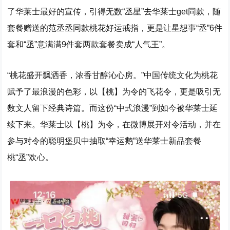
了华莱士最好的宣传，引得无数“丞星”去华莱士get同款，随
套餐赠送的范丞丞同款桃花好运戒指，更是让星想事“丞”6件
套和“丞”意满满9件套两款套餐卖成“人气王”。
“桃花盛开飘洒香，浓香甘醇沁心房。”中国传统文化为桃花
赋予了最浪漫的色彩，以【桃】为令的飞花令，更是吸引无
数文人留下经典诗篇。而这份“中式浪漫”到如今被华莱士延
续下来。华莱士以【桃】为令，在微博展开对令活动，并在
参与对令的聪明堡贝中抽取“幸运鹅”送华莱士新品套餐
桃“丞”欢心。