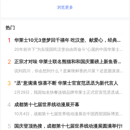
浏览更多
热门
1
华莱士10元3堡梦回千禧年 吃汉堡、献爱心，经典好滋味回馈社会
20年前许下“为实现国民汉堡自由而奋斗”心愿的中国华莱士可能没有想到，2024年华莱士汉堡价格居然“卷”出了首店开业的价格！9月1日，“2024华华汉堡节”正式开启，而此次汉堡节，华莱士也是下了“血本”来回馈「华门信徒」，10块钱就能吃到3...
2
正宗才对味 华莱士联名熊猫和和国庆重磅上新鱼香肉丝鸡腿堡
说到四川，你会想到什么？是麻辣鲜香的川菜？还是圆滚滚可爱的国宝“胖达”？华莱士寻味中国系列终于来到了川蜀之地，与央视动漫熊猫和和联名，9月20日重磅上新华莱士川蜀鱼香肉丝风味鸡腿堡，从舌尖出发，探寻川蜀美食的“灵魂”。中国华莱士一直秉承着传...
3
“丞”意满满 惊喜不断 华莱士官宣范丞丞为新代言人
2月29日，我国知名快餐连锁品牌华莱士正式官宣范丞丞成为中国华莱士的品牌代言人。配合官宣，华莱士携手范丞丞发布了全新的品牌TVC，还为范丞丞的粉丝们量身定制了“丞意满满”的惊喜，与范丞丞共同开启创意十足的“春日之旅”。“丞”至金开，共掀美食...
4
成都第十七届世界线动漫展开幕
10月4日，成都第十七届世界线动漫展在中国西部国际博览城开幕。本届展会以“逐浪追风，记秋航行”为主题，涵盖品牌展商互动、主题游戏体验、沉浸主题摄影、声优大赛、电竞比赛、嘉宾签售、主题巡游和IP周边销售等核心内容。展会服务继续升级！成都第十七...
5
国庆登顶热搜，成都第十七届世界线动漫展圆满举行!