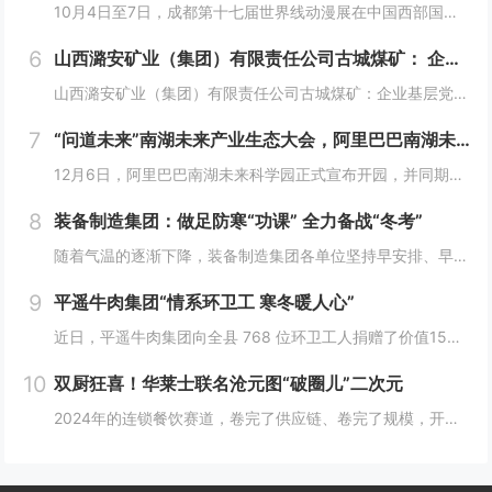
10月4日至7日，成都第十七届世界线动漫展在中国西部国际博览城成功举行。世界线动漫展是成都本土市场孕育的动漫展会，凭借独特的游戏体验和品牌展商互动内容，在年轻二次元人群好评如潮，成为了西部地区受众人数最多、规模最大的动漫展会。成都第十七届世...
6
山西潞安矿业（集团）有限责任公司古城煤矿： 企业基层党组织如何围绕中心工作发挥宣传赋能作用
山西潞安矿业（集团）有限责任公司古城煤矿：企业基层党组织如何围绕中心工作发挥宣传赋能作用 习近平总书记指出，做好新形势下宣传思想工作，必须自觉承担起举旗帜、聚民心、育新人、兴文化、展形象的使命任务，这为国企做好宣传思想工作提供了根...
7
“问道未来”南湖未来产业生态大会，阿里巴巴南湖未来科学园正式宣布开园
12月6日，阿里巴巴南湖未来科学园正式宣布开园，并同期举办了“问道未来——南湖未来产业生态大会”。此次活动中，由阿里巴巴达摩院主导的湖畔实验室、中国科学院院士叶志镇团队、西湖大学裴端卿教授实验室等共计106家科技创新企业及实验室正式入驻并举...
8
装备制造集团：做足防寒“功课” 全力备战“冬考”
随着气温的逐渐下降，装备制造集团各单位坚持早安排、早准备、早落实，超前部署、多措并举做好防冻保暖工作，全力保障冬季生产安全稳定运行。“报告值班长，井口热风机组经过全面检修维护，昨天进行了试运转，一切正常。”寺河煤矿二号井机电运行工区班前会上...
9
平遥牛肉集团“情系环卫工 寒冬暖人心”
近日，平遥牛肉集团向全县 768 位环卫工人捐赠了价值15万余元的保暖衣和保温杯。这一善举主要源于对环卫工人辛勤付出的由衷敬意。他们每日穿梭在平遥的大街小巷，无畏寒暑，为城市的整洁默默奉献，这种精神深深触动了平遥牛肉集团...
10
双厨狂喜！华莱士联名沧元图“破圈儿”二次元
2024年的连锁餐饮赛道，卷完了供应链、卷完了规模，开始卷起了营销和文化，而作为我国连锁快餐的龙头企业，华莱士无疑是最会玩儿的“玩家”之一。日前，华莱士联名沧元图，用国潮、国漫文化，破圈儿二次元，掀起了“华门信徒”和二次元粉丝的“双厨狂喜”...