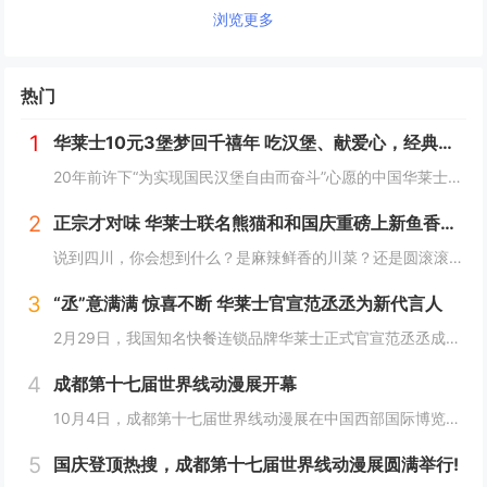
浏览更多
热门
1
华莱士10元3堡梦回千禧年 吃汉堡、献爱心，经典好滋味回馈社会
20年前许下“为实现国民汉堡自由而奋斗”心愿的中国华莱士可能没有想到，2024年华莱士汉堡价格居然“卷”出了首店开业的价格！9月1日，“2024华华汉堡节”正式开启，而此次汉堡节，华莱士也是下了“血本”来回馈「华门信徒」，10块钱就能吃到3...
2
正宗才对味 华莱士联名熊猫和和国庆重磅上新鱼香肉丝鸡腿堡
说到四川，你会想到什么？是麻辣鲜香的川菜？还是圆滚滚可爱的国宝“胖达”？华莱士寻味中国系列终于来到了川蜀之地，与央视动漫熊猫和和联名，9月20日重磅上新华莱士川蜀鱼香肉丝风味鸡腿堡，从舌尖出发，探寻川蜀美食的“灵魂”。中国华莱士一直秉承着传...
3
“丞”意满满 惊喜不断 华莱士官宣范丞丞为新代言人
2月29日，我国知名快餐连锁品牌华莱士正式官宣范丞丞成为中国华莱士的品牌代言人。配合官宣，华莱士携手范丞丞发布了全新的品牌TVC，还为范丞丞的粉丝们量身定制了“丞意满满”的惊喜，与范丞丞共同开启创意十足的“春日之旅”。“丞”至金开，共掀美食...
4
成都第十七届世界线动漫展开幕
10月4日，成都第十七届世界线动漫展在中国西部国际博览城开幕。本届展会以“逐浪追风，记秋航行”为主题，涵盖品牌展商互动、主题游戏体验、沉浸主题摄影、声优大赛、电竞比赛、嘉宾签售、主题巡游和IP周边销售等核心内容。展会服务继续升级！成都第十七...
5
国庆登顶热搜，成都第十七届世界线动漫展圆满举行!