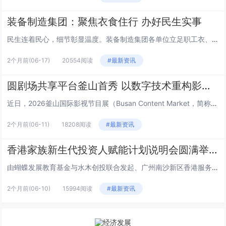
装备制造集团：聚焦衣食住行 办好民生实事
民生连着民心，细节彰显温度。装备制造集团各单位立足职工衣、食、住、行日常生活需求，精准对接急难愁盼，推出一系列务实暖心举...
2个月前
(06-17)
20554阅读
#最新资讯
圆剧场共享平台釜山首秀 以数字技术重构影视产业新生态
近日，2026釜山国际影视节目展（Busan Content Market，简称BCM）在韩国釜山BEXCO会展中心盛大...
2个月前
(06-11)
18208阅读
#最新资讯
香港家族新生代投资人赋能计划说明会圆满举行
由蝴蝶发展教育基金与水木创投联合发起、广州南沙新区香港服务中心支持的“香港家族新生代投资人赋能计划”说明会，于6月2日下...
2个月前
(06-10)
15994阅读
#最新资讯