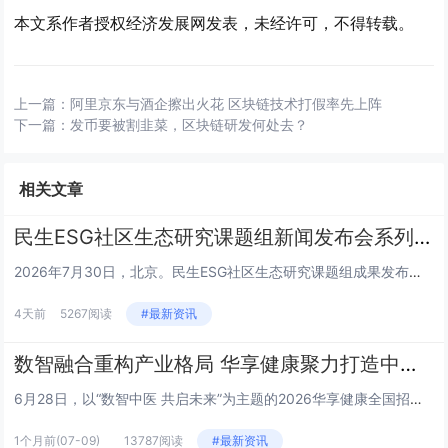
本文系作者授权经济发展网发表，未经许可，不得转载。
上一篇：
阿里京东与酒企擦出火花 区块链技术打假率先上阵
下一篇：
发币要被割韭菜，区块链研发何处去？
相关文章
民生ESG社区生态研究课题组新闻发布会系列 | 王栎篇
2026年7月30日，北京。民生ESG社区生态研究课题组成果发布会上，三公平台董事长王栎就平台核心定位、建设路径及未来规...
4天前
5267阅读
#最新资讯
数智融合重构产业格局 华享健康聚力打造中医健康新生态
6月28日，以“数智中医 共启未来”为主题的2026华享健康全国招商发布会在山东济南举行。本次大会汇聚政府主管部门领导、...
1个月前
(07-09)
13787阅读
#最新资讯