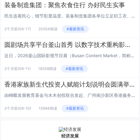
装备制造集团：聚焦衣食住行 办好民生实事
民生连着民心，细节彰显温度。装备制造集团各单位立足职工衣、食、住、行日常生活需求，精准对接急难愁盼，推出一系列务实暖心举...
2个月前
(06-17)
20554阅读
#最新资讯
圆剧场共享平台釜山首秀 以数字技术重构影视产业新生态
近日，2026釜山国际影视节目展（Busan Content Market，简称BCM）在韩国釜山BEXCO会展中心盛大...
2个月前
(06-11)
18208阅读
#最新资讯
香港家族新生代投资人赋能计划说明会圆满举行
由蝴蝶发展教育基金与水木创投联合发起、广州南沙新区香港服务中心支持的“香港家族新生代投资人赋能计划”说明会，于6月2日下...
2个月前
(06-10)
15994阅读
#最新资讯
经济发展