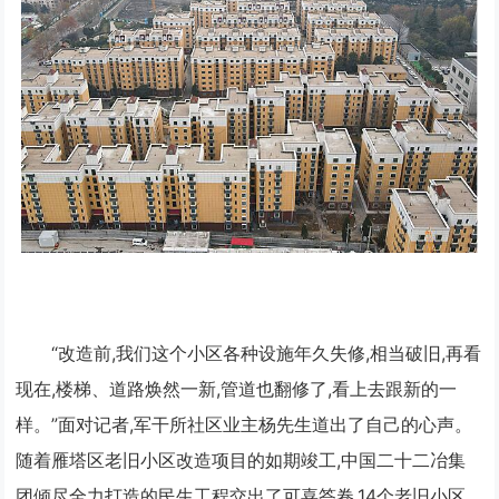
“改造前,我们这个小区各种设施年久失修,相当破旧,再看
现在,楼梯、道路焕然一新,管道也翻修了,看上去跟新的一
样。”面对记者,军干所社区业主杨先生道出了自己的心声。
随着雁塔区老旧小区改造项目的如期竣工,中国二十二冶集
团倾尽全力打造的民生工程交出了可喜答卷,14个老旧小区