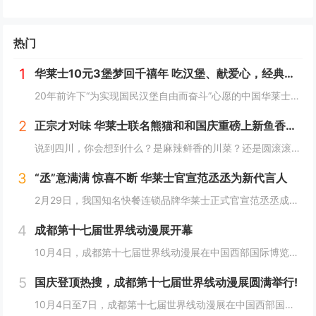
热门
1
华莱士10元3堡梦回千禧年 吃汉堡、献爱心，经典好滋味回馈社会
20年前许下“为实现国民汉堡自由而奋斗”心愿的中国华莱士可能没有想到，2024年华莱士汉堡价格居然“卷”出了首店开业的价格！9月1日，“2024华华汉堡节”正式开启，而此次汉堡节，华莱士也是下了“血本”来回馈「华门信徒」，10块钱就能吃到3...
2
正宗才对味 华莱士联名熊猫和和国庆重磅上新鱼香肉丝鸡腿堡
说到四川，你会想到什么？是麻辣鲜香的川菜？还是圆滚滚可爱的国宝“胖达”？华莱士寻味中国系列终于来到了川蜀之地，与央视动漫熊猫和和联名，9月20日重磅上新华莱士川蜀鱼香肉丝风味鸡腿堡，从舌尖出发，探寻川蜀美食的“灵魂”。中国华莱士一直秉承着传...
3
“丞”意满满 惊喜不断 华莱士官宣范丞丞为新代言人
2月29日，我国知名快餐连锁品牌华莱士正式官宣范丞丞成为中国华莱士的品牌代言人。配合官宣，华莱士携手范丞丞发布了全新的品牌TVC，还为范丞丞的粉丝们量身定制了“丞意满满”的惊喜，与范丞丞共同开启创意十足的“春日之旅”。“丞”至金开，共掀美食...
4
成都第十七届世界线动漫展开幕
10月4日，成都第十七届世界线动漫展在中国西部国际博览城开幕。本届展会以“逐浪追风，记秋航行”为主题，涵盖品牌展商互动、主题游戏体验、沉浸主题摄影、声优大赛、电竞比赛、嘉宾签售、主题巡游和IP周边销售等核心内容。展会服务继续升级！成都第十七...
5
国庆登顶热搜，成都第十七届世界线动漫展圆满举行!
10月4日至7日，成都第十七届世界线动漫展在中国西部国际博览城成功举行。世界线动漫展是成都本土市场孕育的动漫展会，凭借独特的游戏体验和品牌展商互动内容，在年轻二次元人群好评如潮，成为了西部地区受众人数最多、规模最大的动漫展会。成都第十七届世...