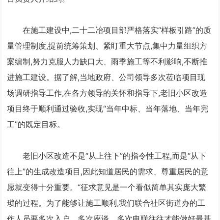
在施工建设中,二十二冶项目部严格落实“样板引路”的质
量管理制度,提前统筹策划、紧盯重大节点,集中力量组织方
案编制,努力克服人力缺口大、雨季施工等不利影响,不断推
进施工建设。据了解,当地政府、公司领导多次莅临项目现
场调研指导工作,在各方领导的关怀和指导下,老旧小区改造
项目终于顺利通过验收,实现“当年中标、当年落地、当年完
工”的既定目标。
老旧小区改造不是“从上往下”的指令性工程,而是“从下
往上”的生成改造项目,因此知道居民的需求、尊重居民的意
愿就变得十分重要。“征求意见是一个看似简单其实庞大繁
琐的过程。为了能够让施工顺利,我们联合社区街道办的工
作人员要多次入户、多次座谈、多次电联往往才能做好最基