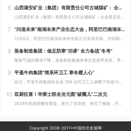
6
山西潞安矿业（集团）有限责任公司古城煤矿： 企业基层党组织如何围绕中心工作发挥宣传赋能作用
山西潞安矿业（集团）有限责任公司古城煤矿：企业基层党组织如何围绕中心工作发挥宣传赋能作用 习近平总书记指出，做好新形势下宣传思想工作，必须自觉承担起举旗帜、聚民心、育新人、兴文化、展形象的使命任务，这为国企做好宣传思想工作提供了根...
7
“问道未来”南湖未来产业生态大会，阿里巴巴南湖未来科学园正式宣布开园
12月6日，阿里巴巴南湖未来科学园正式宣布开园，并同期举办了“问道未来——南湖未来产业生态大会”。此次活动中，由阿里巴巴达摩院主导的湖畔实验室、中国科学院院士叶志镇团队、西湖大学裴端卿教授实验室等共计106家科技创新企业及实验室正式入驻并举...
8
装备制造集团：做足防寒“功课” 全力备战“冬考”
随着气温的逐渐下降，装备制造集团各单位坚持早安排、早准备、早落实，超前部署、多措并举做好防冻保暖工作，全力保障冬季生产安全稳定运行。“报告值班长，井口热风机组经过全面检修维护，昨天进行了试运转，一切正常。”寺河煤矿二号井机电运行工区班前会上...
9
平遥牛肉集团“情系环卫工 寒冬暖人心”
近日，平遥牛肉集团向全县 768 位环卫工人捐赠了价值15万余元的保暖衣和保温杯。这一善举主要源于对环卫工人辛勤付出的由衷敬意。他们每日穿梭在平遥的大街小巷，无畏寒暑，为城市的整洁默默奉献，这种精神深深触动了平遥牛肉集团...
10
双厨狂喜！华莱士联名沧元图“破圈儿”二次元
2024年的连锁餐饮赛道，卷完了供应链、卷完了规模，开始卷起了营销和文化，而作为我国连锁快餐的龙头企业，华莱士无疑是最会玩儿的“玩家”之一。日前，华莱士联名沧元图，用国潮、国漫文化，破圈儿二次元，掀起了“华门信徒”和二次元粉丝的“双厨狂喜”...
Copyright 2008-2017•中国经济发展网