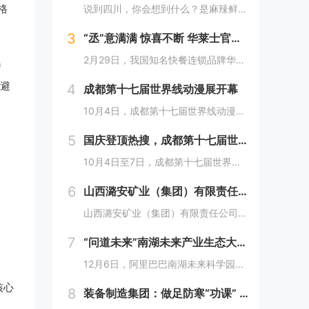
说到四川，你会想到什么？是麻辣鲜香的川菜？还是圆滚滚可爱的国宝“胖达”？华莱士寻味中国系列终于来到了川蜀之地，与央视动漫熊猫和和联名，9月20日重磅上新华莱士川蜀鱼香肉丝风味鸡腿堡，从舌尖出发，探寻川蜀美食的“灵魂”。中国华莱士一直秉承着传...
格
3
“丞”意满满 惊喜不断 华莱士官宣范丞丞为新代言人
2月29日，我国知名快餐连锁品牌华莱士正式官宣范丞丞成为中国华莱士的品牌代言人。配合官宣，华莱士携手范丞丞发布了全新的品牌TVC，还为范丞丞的粉丝们量身定制了“丞意满满”的惊喜，与范丞丞共同开启创意十足的“春日之旅”。“丞”至金开，共掀美食...
曝
避
4
成都第十七届世界线动漫展开幕
10月4日，成都第十七届世界线动漫展在中国西部国际博览城开幕。本届展会以“逐浪追风，记秋航行”为主题，涵盖品牌展商互动、主题游戏体验、沉浸主题摄影、声优大赛、电竞比赛、嘉宾签售、主题巡游和IP周边销售等核心内容。展会服务继续升级！成都第十七...
5
国庆登顶热搜，成都第十七届世界线动漫展圆满举行!
10月4日至7日，成都第十七届世界线动漫展在中国西部国际博览城成功举行。世界线动漫展是成都本土市场孕育的动漫展会，凭借独特的游戏体验和品牌展商互动内容，在年轻二次元人群好评如潮，成为了西部地区受众人数最多、规模最大的动漫展会。成都第十七届世...
6
山西潞安矿业（集团）有限责任公司古城煤矿： 企业基层党组织如何围绕中心工作发挥宣传赋能作用
山西潞安矿业（集团）有限责任公司古城煤矿：企业基层党组织如何围绕中心工作发挥宣传赋能作用 习近平总书记指出，做好新形势下宣传思想工作，必须自觉承担起举旗帜、聚民心、育新人、兴文化、展形象的使命任务，这为国企做好宣传思想工作提供了根...
7
“问道未来”南湖未来产业生态大会，阿里巴巴南湖未来科学园正式宣布开园
12月6日，阿里巴巴南湖未来科学园正式宣布开园，并同期举办了“问道未来——南湖未来产业生态大会”。此次活动中，由阿里巴巴达摩院主导的湖畔实验室、中国科学院院士叶志镇团队、西湖大学裴端卿教授实验室等共计106家科技创新企业及实验室正式入驻并举...
核心
8
装备制造集团：做足防寒“功课” 全力备战“冬考”