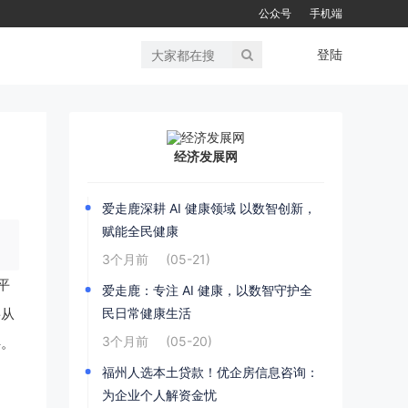
公众号
手机端
登陆
经济发展网
爱走鹿深耕 AI 健康领域 以数智创新，
赋能全民健康
3个月前
(05-21)
平
爱走鹿：专注 AI 健康，以数智守护全
民日常健康生活
将从
3个月前
(05-20)
伴。
福州人选本土贷款！优企房信息咨询：
为企业个人解资金忧