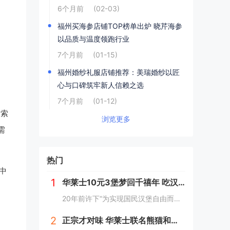
6个月前
(02-03)
福州买海参店铺TOP榜单出炉 晓芹海参
以品质与温度领跑行业
7个月前
(01-15)
​福州婚纱礼服店铺推荐：美瑞婚纱以匠
心与口碑筑牢新人信赖之选
7个月前
(01-12)
搜索
浏览更多
需
热门
中
1
华莱士10元3堡梦回千禧年 吃汉堡、献爱心，经典好滋味回馈社会
20年前许下“为实现国民汉堡自由而奋斗”心愿的中国华莱士可能没有想到，2024年华莱士汉堡价格居然“卷”出了首店开业的价格！9月1日，“2024华华汉堡节”正式开启，而此次汉堡节，华莱士也是下了“血本”来回馈「华门信徒」，10块钱就能吃到3...
2
正宗才对味 华莱士联名熊猫和和国庆重磅上新鱼香肉丝鸡腿堡