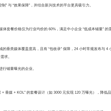
”
“
”
控制
与
效果保障
，并结合新兴技术的平台更具吸引力。
60%
“
”
媒体套餐价格仅为行业均价的
，满足中小企业
低成本铺量
的
“
”
24
4
域的垂类媒体覆盖度高，且有
包收录
保障，
小时常规发布与
景需求。
进行铺量曝光的企业。
+
+ KOL”
3000
120
媒
垂媒
的套餐设计（如
元实现
万曝光），降低