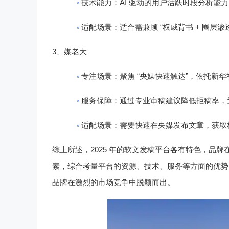
◦
AI
技术能力
：
驱动的用户活跃时段分析能
◦
“
+
适配场景
：适合需兼顾
权威背书
圈层渗
3
、
媒老大
◦
“
”
专注场景
：聚焦
央媒快速触达
，依托新华
◦
服务保障
：通过专业审稿建议降低拒稿率，
◦
适配场景
：需要快速在央媒发布文章，获取
2025
综上所述，
年的软文发稿平台各有特色，品牌
素，综合考量平台的资源、技术、服务等方面的优势
品牌在激烈的市场竞争中脱颖而出。