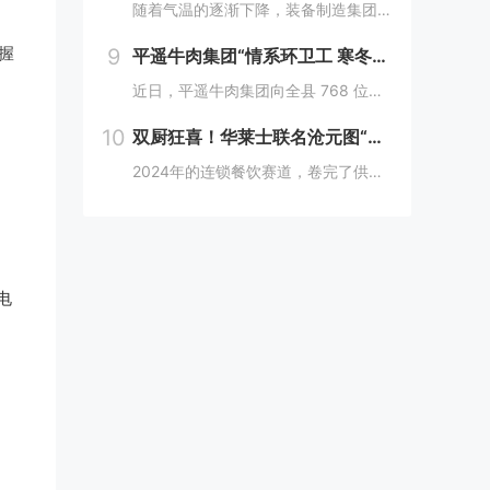
随着气温的逐渐下降，装备制造集团各单位坚持早安排、早准备、早落实，超前部署、多措并举做好防冻保暖工作，全力保障冬季生产安全稳定运行。“报告值班长，井口热风机组经过全面检修维护，昨天进行了试运转，一切正常。”寺河煤矿二号井机电运行工区班前会上...
9
握
平遥牛肉集团“情系环卫工 寒冬暖人心”
近日，平遥牛肉集团向全县 768 位环卫工人捐赠了价值15万余元的保暖衣和保温杯。这一善举主要源于对环卫工人辛勤付出的由衷敬意。他们每日穿梭在平遥的大街小巷，无畏寒暑，为城市的整洁默默奉献，这种精神深深触动了平遥牛肉集团...
10
双厨狂喜！华莱士联名沧元图“破圈儿”二次元
2024年的连锁餐饮赛道，卷完了供应链、卷完了规模，开始卷起了营销和文化，而作为我国连锁快餐的龙头企业，华莱士无疑是最会玩儿的“玩家”之一。日前，华莱士联名沧元图，用国潮、国漫文化，破圈儿二次元，掀起了“华门信徒”和二次元粉丝的“双厨狂喜”...
电