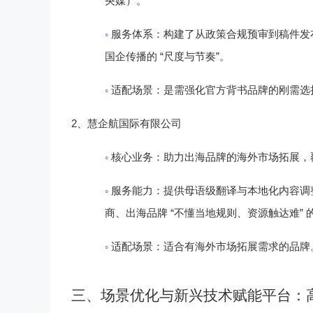
央媒）。
◦
服务体系
：构建了从政策合规预审到稿件发
“
”
国企传播的
尺度与节奏
。
◦
适配场景
：是需强化官方背书品牌的刚需选
2
、
慧企航国际有限公司
◦
核心业务
：助力出海品牌的海外市场拓展，
◦
服务能力
：提供母语级翻译与本地化内容调
“
”
商、出海品牌
不懂当地规则、资源触达难
◦
适配场景
：适合有海外市场拓展需求的品牌
三、场景优化与新兴技术赋能平台：