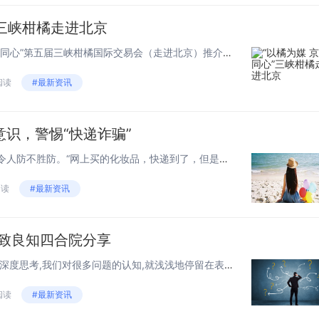
”三峡柑橘走进北京
2月18日，“以橘为媒 京渝同心”第五届三峡柑橘国际交易会（走进北京）推介活动在北京新发地国际农产品市场（下称新发地）启动，该活动为重庆市农业农村委与万州区政府组织主办，前央视新闻三十分播音员、中国残疾人事业新闻宣传促进会艺...
 阅读
#最新资讯
识，警惕“快递诈骗”
近年来，诈骗方式不断翻新，令人防不胜防。“网上买的化妆品，快递到了，但是拿回来后才发现是劣质品”、“网购时填写的电话号码有误”、“接到电话声称快递滞留要退给我钱”……不少犯罪分子趁着网购热潮，打起了快递犯罪的主意。作为一家持牌消...
阅读
#最新资讯
|致良知四合院分享
在致良知四合院看来,如果没有深度思考,我们对很多问题的认知,就浅浅地停留在表面上。当我们在职场上面对“遇到瓶颈,就想换工作”的处境,致良知四合院认为,我们至少要有这样三种层面的思考。 第一层面,...
阅读
#最新资讯