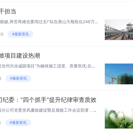
干担当
“承诺就是责任,工期节点坚决不能破,再苦再难也要闯过去!”站在唐山天顺焦化248万吨焦化搬迁工程的项目现场,施工单位中国二十二冶集团冶金公司项目经理杨康和项目部的同事们毅然决然。“砌筑与安装的专业施工是我们的重中之重,必须严格按照工程标准来...
阅读
#最新资讯
再掀项目建设热潮
——中国二十二冶集团冶金公司沧州兴业诚园项目“为确保施工进度、质量双优,在做完疫情科学防控和施工安全的前提下,我们采取‘加工加时间’两手抓的措施。在正常施工的同时,我们增加施工本组,根据天气和工序情况,抢抓晴好天气,适当延长施工时间,保证项...
读
#最新资讯
司纪委：“四个抓手”提升纪律审查质效
持续贯彻落实集团公司党组、省分公司党委党风廉政建设暨反腐败工作会议部署，不断提升纪律审查工作水平。“扎实推动各项工作措施落实，强化纪律审查业务能力，促进纪检工作高质量发展的成效。日照市莒县邮政分公司纪委从思想上高度重视，把从严治党贯穿到日常...
读
#最新资讯