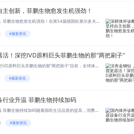
自主创新，菲鹏生物愈发生机强劲！
深耕体外诊断，坚持自主创新，菲鹏生物愈发生机强劲！在第54届德国杜塞尔多夫国际医院及医疗设备用品展览会（MEDICA 2022）上，菲鹏生物全方位展示了优秀的IVD试剂核心原料、试剂解决方案和开放仪器平台全产品线，完整的生态产品...
读
#最新资讯
活！深挖IVD原料巨头菲鹏生物的那“两把刷子”
没有金钢钻，不揽瓷器活！深挖IVD原料巨头菲鹏生物的那“两把刷子”目前，全球体外诊断试剂原料市场突出地体现为参与者众多、个体规模较小、行业高度分散的特点，然而高度分散的竞争格局为各参与者提供了充分的增长空间，专业试剂原料供应商，凭借完善的技...
读
#最新资讯
备行业升温 菲鹏生物持续加码
国内体外诊断仪器设备行业升温 菲鹏生物持续加码随着国民生活品质的提高，消费者对于医疗设备、医疗环境等要求随之提升，在体外诊断仪器设备领域出现了竞争红海，其中不乏海外、国内的诸多巨头。今天小编带大家细数那些竞争激烈的体外诊断仪器设备，而这其中...
读
#最新资讯