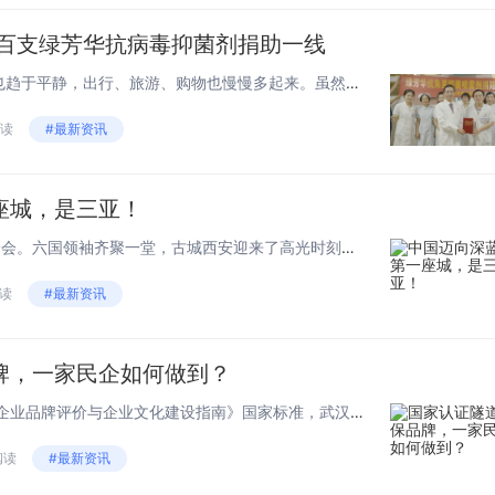
 百支绿芳华抗病毒抑菌剂捐助一线
随着酷暑的来临，人们的生活也趋于平静，出行、旅游、购物也慢慢多起来。虽然新冠疫情已经被调整为“乙类乙管”，但是病毒还在，而且还在不断变异。后疫情时代，每个人都是自己健康的第一责任人，做好个人的防护，有一个好的预防工具，避免重复感染是非常重要...
阅读
#最新资讯
座城，是三亚！
01最近的大事，莫过于中亚峰会。六国领袖齐聚一堂，古城西安迎来了高光时刻。通过中亚峰会的联合声明，我们可以感受到，中国·西安崛起的势头，不可阻挡。毕竟，这是中国除了首都外，同时接待了多位他国领袖的城市之一。 ...
阅读
#最新资讯
牌，一家民企如何做到？
依据GB/T27925-2011《商业企业品牌评价与企业文化建设指南》国家标准，武汉容晟吉美科技有限公司品牌覆盖的“地铁隧道钢环和环氧树脂灌浆材料”通过国家认证认可监督管理委员会批准的权威认证构颁发的品牌认证证书。容晟吉美为什么...
阅读
#最新资讯