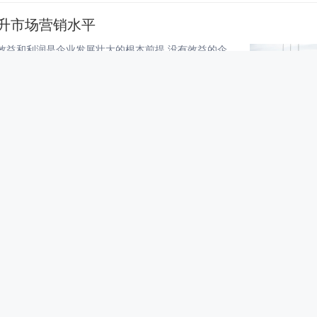
提升市场营销水平
企业是以盈利为目的经济组织,效益和利润是企业发展壮大的根本前提,没有效益的企业是无根之木、无源之水。今年以来,中国二十二冶集团冶金公司以“一体两翼三点支撑四轮驱动”进行营销工作布局,以市场为导向,坚持领导班子“一马当先”抓营销的原则,全面落...
读
#最新资讯
不断提升核心竞争力
在企业的生产经营中,市场开拓一直是一项非常重要的工作,尤其对建筑施工企业而言,市场开拓代表着收入、稳定及发展。长期以来,中国二十二冶集团冶金公司致力于建立符合自身特点的市场开拓模式,以营销打造品牌,用能力赢得市场,展现出企业核心竞争优势,助...
读
#最新资讯
体外诊断技术创新发展
作为全球领先的体外诊断上游平台企业菲鹏生物与罗氏诊断战略签约，双向赋能体外诊断领域的创新发展再一次点燃了行业热度。随着我国体外诊断行业的快速发展，产业链上游的体外诊断原料市场需求也快速扩大，市场规模从2016年的41亿增长至2019年的82...
读
#最新资讯