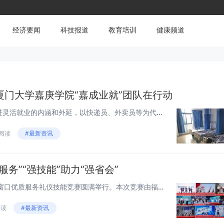
经济要闻
科技报道
教育培训
健康频道
厦门大学嘉庚学院“嘉成业就”团队在行动
随着数字经济化深入发展，促进灵活就业的内涵和外延，以快递员、外卖员等为代表的灵活就业群体往往与网络平台没有明确的单位制相比，但“新业态群体”一定程度上具有某种依附性，厦门大学嘉庚学院“嘉成业就”团队于2022年11月17日、2023年1月4...
 阅读
#最新资讯
务”“强技能”助力“强省会”
8月18日，2023年福州市银行窗口优质服务礼仪技能竞赛圆满举行。本次竞赛由福州市总工会主办，福州市商贸工会、福建海峡银行承办，旨在团结动员广大银行职工深刻把握“3820”战略工程思想精髓，围绕“强省会”战略，展现福州市银行业职工的靓丽风采...
阅读
#最新资讯