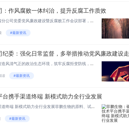
司：作风腐败一体纠治，提升反腐工作质效
持续贯彻落实集团公司党组、省分公司党委党风廉政建设暨反腐败工作会议部署，扎实推动各项工作措施落实，坚持以高质量发展的成果、日照市莒县邮政分公司以干部队伍健康成长的成果、以政治生态进一步好转的成果检验纪检工作高质量发展的成效一是做细做实日常监...
读
#最新资讯
为进一步加强党风廉政建设，营造风清气正的政治生态环境，筑牢反腐拒变防线，日照市莒县邮政分公司纪委坚决贯彻落实县公司党委党风廉政建设工作安排，积极发挥监督保障执行，促进完善发展作用，结合实际工作，认真研究方案，细化对接举措，扎实开展各项工作，...
 阅读
#最新资讯
平台携手渠道终端 新模式助力全行业发展
菲鹏生物：硬核技术平台携手渠道终端 新模式助力全行业发展菲鹏生物的原料、试剂、平台+华润医疗的渠道、终端，会擦出怎样的火花？近日，菲鹏生物与华润医疗器械达成深入战略合作，双方将共同打造开放、包容的IVD开放平台生态，以生态合作的方式打通产业...
读
#最新资讯