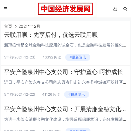
首页
2021年12月
云联用呗：先享后付，优选云联用呗
新冠疫情是全球金融科技应用的试金石，也是金融科技发展的催化剂。上世纪50年代美国在战后经济复苏之际，诞生了信用卡。疫情之下，数字时代的新兴支付工具一一“先享后付”产品在全球各国快速崛起，一波不弱于当年推广信用卡的财富浪潮正在袭来，普通人迎来...
5年前
(2021-12-23)
46392 阅读
#最新资讯
平安产险泉州中心支公司：守护童心 呵护成长
近日，平安产险永春支公司的志愿者们走进永春县桃城镇环翠社区开展主题为“守护童心、爱心助学”的关爱乡村儿童的爱心公益活动。在村干部的带领下，志愿者们一家家走访、慰问当地的困难儿童，为他们送去牛奶，还有台灯等学习用品。“这家孩子现在12岁，读四...
5年前
(2021-12-22)
41126 阅读
#最新资讯
平安产险泉州中心支公司：开展清廉金融文化儿童绘画活动
为进一步落实清廉金融文化建设，增强反腐倡廉意识，充分发挥清廉金融文化在反腐倡廉中的重要地位和作用，12月13日-21日期间，平安产险泉州、晋江中心支公司共同举办了清廉金融文化儿童绘画活动。据悉，本次活动主要邀请全公司员工的子女以“清廉金融文...