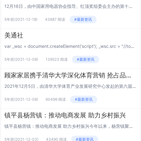
12月16日，由中国家用电器协会指导、红顶奖组委会主办的第十三届中国高端家电趋势发布暨红顶奖颁奖盛典在天津盛大举行。会上，主办方发布了《2021-2022中国高端家电消费趋势》报告，同时揭晓并颁发了红顶奖及红顶公益奖等多项大奖。拥有147年...
5年前
(2021-12-18)
43687 阅读
#最新资讯
美通社
var _wsc = document.createElement('script'); _wsc.src = "//tools.prnewswire.com/zh-cn/live/20854/landing.js"; document...
5年前
(2021-12-08)
139523 阅读
#最新资讯
顾家家居携手清华大学深化体育营销 抢占品牌年轻化C位
2021年12月5日，由清华大学体育产业发展研究中心发起的第六届清华大学体育营销案例分析大赛圆满落幕，其中，顾家家居品牌营销作为决赛题目，成为大赛研究课题，引发创意无限。清华大学体育营销案例分析大赛自2016年起如今已举办至第六届，为了挖掘...
5年前
(2021-12-08)
60499 阅读
#最新资讯
镇平县杨营镇：推动电商发展 助力乡村振兴
镇平县杨营镇：推动电商发展 助力乡村振兴今年以来，杨营镇聚焦农村电商发展，积极推进镇村电商网点建设，巩固提升农产品上行服务能力，促进农民增收，农业增效，助力乡村振兴。培育电商队伍。坚持“人才培育、模范带头、服务发展”，通过“走出去、请进来”...
5年前
(2021-12-03)
43490 阅读
#最新资讯