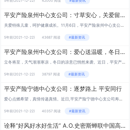
5年前
(2021-12-22)
42000 阅读
#最新资讯
平安产险泉州中心支公司：寸草安心，关爱留守儿童
关爱特殊儿童，呵护健康成长。11月6日，平安产险泉州中心支公司组织爱心志愿者带着精心准备的学习用品，以及大米、食用油等生活必需品来到安溪县官桥镇新春村“爱心妈妈之家”，看望生活在那里的孤儿以及那些重大疾病家庭的孩子们。“把妈妈的心和妈妈的爱...
5年前
(2021-12-22)
43687 阅读
#最新资讯
平安产险泉州中心支公司：爱心送温暖，冬日暖心田
立冬将至，天气渐渐寒凉，冬日的凉意已悄然来袭。近日，平安产险泉州中心支公司联合洪梅镇镇政府扶贫办，共同走进洪梅镇残疾人、困难老人家中，为送上冬日御寒棉被、被单和油粮面等慰问品。绕过蜿蜒狭小的山路，一行人来到了慰问的第一户家庭。“平安保险献爱...
5年前
(2021-12-22)
38797 阅读
#最新资讯
平安产险宁德中心支公司：逐梦路上 平安同行
爱心点燃希望，真情传递真情。近日,平安产险宁德中心支公司寿宁营销服务部爱心志愿者携手寿宁县教育局走进寿宁县犀溪中学，开展“逐梦路上，平安同行”爱心书包捐赠公益活动，二十余个书包化为爱心汇聚成一股暖流，让山区学生感受到平安志愿者的浓浓暖意。少...
5年前
(2021-12-22)
40357 阅读
#最新资讯
诠释“好风好水好生活” A.O.史密斯蝉联中国高端家电“红顶奖”