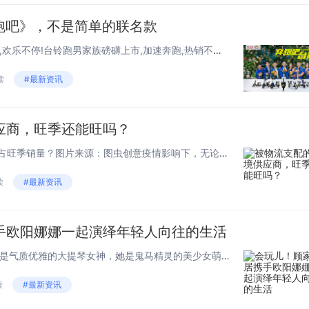
发展史，就
奔跑吧》，不是简单的联名款
现关于“甲等
奖 大国品质”
《奔跑吧》正在热播,热搜不断,欢乐不停!台铃跑男家族磅礴上市,加速奔跑,热销不止!三度携手 跑得更远《奔跑吧》作为一档大型户外明星真人秀节目,长期稳居热综榜首。自2014年节目开播以来,凭借新颖的节目形式、高质的节目效果和励志的...
完美诠释。
读
#最新资讯
民国191
年，衡水老
应商，旺季还能旺吗？
第一次代表
站上国际舞
“卖家迎来在线采购潮，谁将抢占旺季销量？图片来源：图虫创意疫情影响下，无论是B2C模式的出海卖家，还是B2B模式下的跨境供应商，都对数字化驱动的独立站出海模式保持高度热情。如今，“数字原生”的千禧一代群体已占所有B2B购买决策者的73%，B...
在全世界瞩
读
#最新资讯
巴拿马万国
会上称霸世
揽获最高荣
手欧阳娜娜一起演绎年轻人向往的生活
——甲等金
她是最受关注的00后艺人，她是气质优雅的大提琴女神，她是鬼马精灵的美少女萌探……作为年轻一代的偶像，欧阳娜娜向往的生活是啥样？6月12日，顾家家居正式首发了与品牌大使欧阳娜娜合作拍摄的tvc“向往生活就要娜样”，并以一场新品发布...
奖章，从此
读
#最新资讯
老白干享誉
界。在名扬