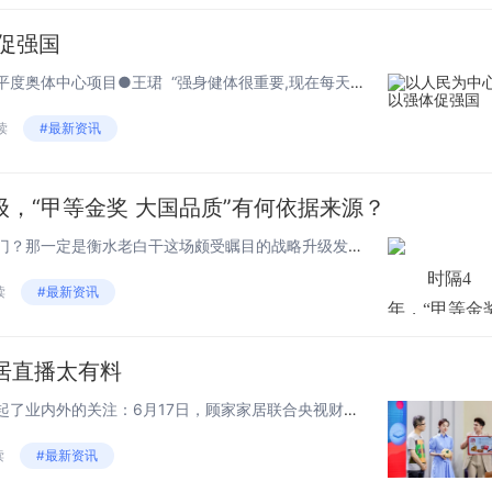
促强国
——记中国二十二冶集团承建平度奥体中心项目●王珺 “强身健体很重要,现在每天在空调房里呆着办公,感觉自己体质没以前好了。现在咱们这边新建了这个奥体中心,晚上下班了我就和几个同事来跑跑步、锻炼锻炼身体。”在平...
读
#最新资讯
，“甲等金奖 大国品质”有何依据来源？
最近，要说白酒圈里什么最热门？那一定是衡水老白干这场颇受瞩目的战略升级发布会。 6月11日，高端白酒品牌衡水老白干在河北省会石家庄举办了一场极为隆重的“甲等金奖 大国品质”的品牌战略升级发布会。发布会现...
时隔4
读
#最新资讯
年，“甲等金
大国品质”品
家居直播太有料
战略升级是
老白干在201
本周有一场现象级直播事件引起了业内外的关注：6月17日，顾家家居联合央视财经开启了一场“颜选顾家，健康智造”的直播活动。播期间朱广权依旧妙语连珠、段子不断，在收获1863.5万超高的全网观看人数同时，更实现了近18000个订单转...
发布“喝老白
读
#最新资讯
不上头”品牌