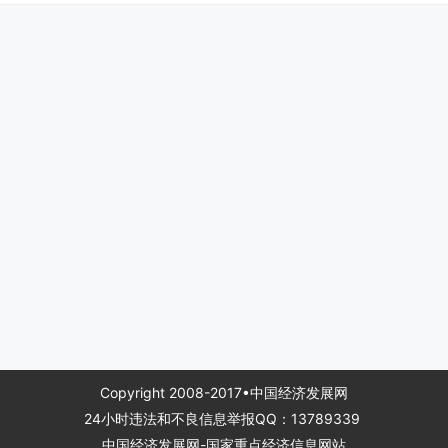
得更远。”总裁
媲美，甚至
添了衡水老
的高端性和
性，而这也
力地彰显着
老白干的金
质。
回望过去
梦，19年来全
企业、培育人
展，不断回馈
践行让产品跑
者、行业、社
Copyright 2008-2017•中国经济发展网
得了累累硕果
24小时违法和不良信息举报QQ：13789339
行业纪录，在
中国经济发展网-国家重点经济信息网站