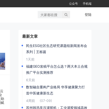
公众号
手机端
登陆
最新文章
民生ESG社区生态研究课题组新闻发布会
系列 | 王栎篇
1天前
福建GEO发稿平台怎么选？两大本土合规
推广平台实测推荐
6天前
数智融合重构产业格局 华享健康聚力打
造中医健康新生态
4周前
(07-09)
苏州韩迅常压灌胶机：工业灌胶领域高效