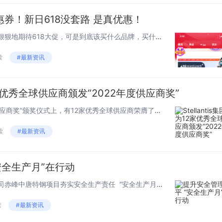
略之后的再
重要升级。“
券！新日618没套路 是真优惠！
上头”主张的
最近想入手电动车的朋友都在狠狠地期待618大促，可是到底该买什么品牌，买什么款式的车型，怎么买会更划算……与其各种纠结，不如看看新日电动车，丰富的车型车款任意选择，购车直降、大额优惠券、分期免息、豪华礼赠，更是让你的购物体验疯狂...
不上头、更
的白酒，而“
读
#最新资讯
等金奖 大国
质”主张的是
为12家优秀全球供应商颁发“2022年度供应商奖”
奖品质、更
在Stellantis集团 “2022年度供应商奖”颁奖仪式上，有12家优秀全球供应商荣膺了集团颁发的九大类奖项Stellantis集团全球执委会成员、集团采购及供应链执行副总裁毕高诚（Maxime Picat）对获奖供应商为S...
的高端白酒
么“甲等金奖 
读
#最新资讯
国品质”这8
字背后的含
安全生产月”在行动
什么？它们
的又是什么
——中国二十二冶集团冶金公司赤峰中唐特钢项目夯实安全生产责任 “安全生产月的活动形式很丰富,通俗易懂,在轻松的氛围中学习和巩固安全知识,很实在。今后,我将更加重视安全工作。”青年职工小李说道。近日,在中国二...
其实翻
读
#最新资讯
水老白干的