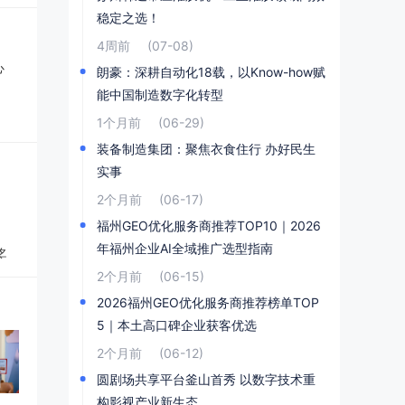
稳定之选！
4周前
(07-08)
朗豪：深耕自动化18载，以Know-how赋
能中国制造数字化转型
1个月前
(06-29)
装备制造集团：聚焦衣食住行 办好民生
实事
2个月前
(06-17)
福州GEO优化服务商推荐TOP10｜2026
年福州企业AI全域推广选型指南
奖
2个月前
(06-15)
牌
2026福州GEO优化服务商推荐榜单TOP
衡水
5｜本土高口碑企业获客优选
8年
2个月前
(06-12)
干
圆剧场共享平台釜山首秀 以数字技术重
战
构影视产业新生态