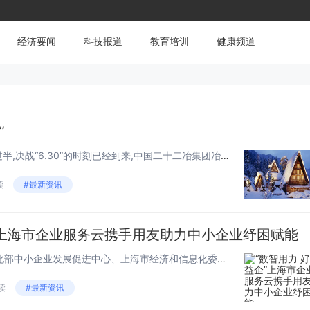
经济要闻
科技报道
教育培训
健康频道
”
时间如流水,转眼2022年已经过半,决战“6.30”的时刻已经到来,中国二十二冶集团冶金公司各项目党支部在如火如荼的大干热潮中,坚守岗位,不断强化责任,增强党支部的引领力、凝聚力、统筹力、战斗力,不但进一步强化了基层党组织的服务...
读
#最新资讯
”上海市企业服务云携手用友助力中小企业纾困赋能
6月22日下午，在工业和信息化部中小企业发展促进中心、上海市经济和信息化委员会指导下，上海市中小企业发展服务中心联合用友网络启动“数智用力 好云益企——助力上海中小企业纾困赋能专项行动”。中国中小企业协会会长李子彬、工业和信息化...
读
#最新资讯