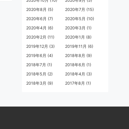
2020年10月 (10)
2020年9月 (5)
在回顾过往的时候动容地说道。
更增
2020年8月 (5)
2020年7月 (15)
白干
2020年6月 (7)
2020年5月 (10)
稀缺
2020年4月 (6)
2020年3月 (1)
正有
2020年2月 (11)
2020年1月 (8)
衡水
2019年12月 (3)
2019年11月 (6)
奖品
2019年6月 (4)
2018年8月 (9)
2018年7月 (1)
2018年6月 (1)
，台铃不忘初心，牢记使命，笃行逐
2018年5月 (2)
2018年4月 (3)
心全意做好产品、重视服务、管好
2018年3月 (9)
2017年8月 (1)
才、与合作伙伴共成长，助力行业发
社会，积极参与全球环境治理，始终
更远、企业跑更远、助力利益相关
会以及每一个用户跑更远的初心，取
！着眼当下，台铃高速发展不断刷新
科技上聚焦创新研发，在服务上首创