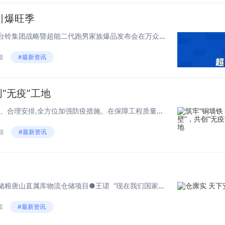
的同时，衡
引爆旺季
白干也让世
无惧挑战，持续奔跑。今日，台铃集团战略暨超能二代跑男家族爆品发布会在万众期待中盛大举行，集团董事会领导、媒体嘉宾及全国的经销商通过直播参与了此次活动。随着新品的发布，旺季营销战役也拉开了序幕。 不忘初心，牢...
到了中国品
实力，领略
读
#最新资讯
国白酒的魅
换言之，早
“无疫”工地
年前，衡水
干便已经具
“我们通过精心组织、科学调度、合理安排,全方位加强防疫措施。在保障工程质量与施工安全的前提下,把受疫情影响的时间抢回来,把建设进度赶上去。”冶金公司疫情防控专项负责人说。据了解,在防疫工作中,该公司各工程部严格落实防疫各项工作,...
备“甲等金奖
读
#最新资讯
实力。正如
不忘初
咨询专家、
战略董事长
会议开始
鹏而言，甲
重发布了集团
——记中国二十二冶承建的中储粮唐山直属库物流仓储项目●王珺 “现在我们国家的科技真发达,我还以为这里是什么高新产业的厂区,没想到这一座座巨大的圆形建筑居然是咱们国家的粮仓。”家住开发区的李大爷,今天晨跑路过...
奖不仅让衡
就想着能做好
读
#最新资讯
白干有能力
人们对美好出
与“世界名酒