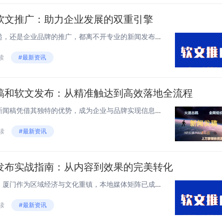
软文推广：助力企业发展的双重引擎
在湖南，无论是政务信息的传递，还是企业品牌的推广，都离不开专业的新闻发布平台和高效的软文推广策略。它们如同助力企业发展的双重引擎，为企业在湖南这片充满活力的土地上稳健前行提供强大动力。湖南省级新闻发布平台：权威与多元并存政务类平台：官方声音...
阅读
#最新资讯
稿和软文发布：从精准触达到高效落地全流程
在区域传播中，湖南省级媒体新闻稿凭借其独特的优势，成为企业与品牌实现信息有效传递的重要途径。无论是精准覆盖目标受众、保障传播质量，还是整合资源强化效果，都有一套科学的方法与策略，以下为详细解析。洞悉省级媒体特性，奠定传播基础湖南省级主流媒体...
阅读
#最新资讯
发布实战指南：从内容到效果的完美转化
在信息传播高度碎片化的当下，厦门作为区域经济与文化重镇，本地媒体矩阵已成为企业品牌传播、信息触达的核心阵地。无论是本土企业深耕市场，还是外来品牌渗透区域，能否高效运用厦门媒体资源，直接影响传播效果与商业转化。本文整合厦门媒体发稿的核心要点，...
阅读
#最新资讯