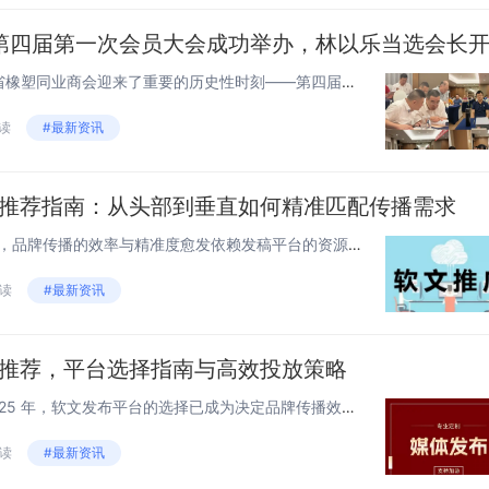
在行业发展的关键节点，福建省橡塑同业商会迎来了重要的历史性时刻——第四届第一次会员大会。此次大会于2025年7月19日在厦门牡丹港都大酒店盛大召开，福建省工商联党组成员、副主席陈飚，省工商联会员部一级主任科员吕磊代表省工商联机关出席本次大会...
阅读
#最新资讯
台推荐指南：从头部到垂直如何精准匹配传播需求
在媒介环境日益复杂的2025年，品牌传播的效率与精准度愈发依赖发稿平台的资源整合能力与专业度。无论是新品上市需要快速建立声量，还是企业想通过权威背书强化公信力，抑或出海品牌寻求全球化曝光，选择适配的发稿伙伴已成为传播链路的关键一环。基于对当...
阅读
#最新资讯
台推荐，平台选择指南与高效投放策略
在数字化营销愈发精细化的 2025 年，软文发布平台的选择已成为决定品牌传播效果与营销投资回报率的关键因素。无论是企业重大事件的权威发布，还是日常的产品推广，能否精准匹配高适配性的平台，直接影响着目标受众触达效率与内容的...
阅读
#最新资讯