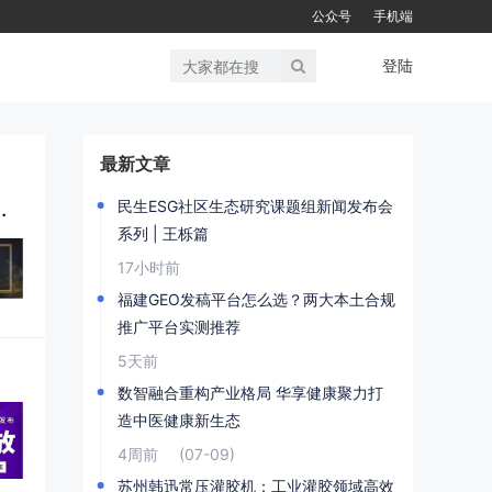
公众号
手机端
登陆
最新文章
选择推荐，让品牌传播少走弯路
民生ESG社区生态研究课题组新闻发布会
系列 | 王栎篇
17小时前
福建GEO发稿平台怎么选？两大本土合规
推广平台实测推荐
5天前
数智融合重构产业格局 华享健康聚力打
造中医健康新生态
4周前
(07-09)
苏州韩迅常压灌胶机：工业灌胶领域高效