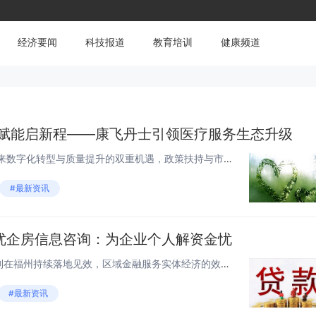
经济要闻
科技报道
教育培训
健康频道
字赋能启新程——康飞丹士引领医疗服务生态升级
当下，我国医疗科技行业正迎来数字化转型与质量提升的双重机遇，政策扶持与市场需求同频共振，推动本土医疗服务企业向专业化、全链化、智能化方向迭代。北京康飞丹士科技发展有限公司（以下简称“康飞丹士”）自2016年5月创立以来，始终坚守...
#最新资讯
优企房信息咨询：为企业个人解资金忧
随着小微企业融资协调工作机制在福州持续落地见效，区域金融服务实体经济的效能不断提升。截至2025年末，福州通过该机制已推动银行机构为14万家经营主体授信超2400亿元，发放贷款超2200亿元，平均利率低于全国0.3个百分点，首次贷款金额位列...
#最新资讯