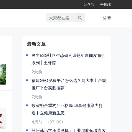
公众号
手机端
登陆
最新文章
民生ESG社区生态研究课题组新闻发布会
系列 | 王栎篇
2天前
福建GEO发稿平台怎么选？两大本土合规
推广平台实测推荐
7天前
数智融合重构产业格局 华享健康聚力打
造中医健康新生态
4周前
(07-09)
苏州韩迅常压灌胶机：工业灌胶领域高效