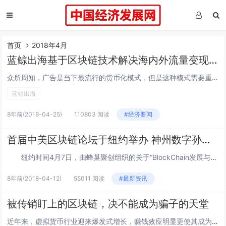
首页
2018年4月
蓝鲸出海基于区块链技术解决海内外流量变现的难题
众所周知，广告是当下最流行的货币化模式，但是这种模式需要重新审视一番。未来几年，应用内广告将成为移动增长的主要驱动力，且结合区块链技术后，力争开拓一个全新的广告平台市场。移动应用市场规模大，广告收入成主要增长点Statista数据称：202...
蓝鲸出海
8年前
(2018-04-25)
110803 阅读
#经济要闻
首届中美区块链论坛于纽约举办 神州数字孙茳涛受邀参会
纽约时间4月7日，由蜂巢聚创组织的关于“BlockChain发展与前瞻”的区块链基础普及和专家研讨结合型会议，在纽约Microsoft时代广场会议室举办。资深区块链投资人、神州数字(08255.HK)CEO孙茳涛先生受邀参加此次论坛，与...
8年前
(2018-04-12)
55011 阅读
#最新资讯
被传销盯上的区块链，决不能成为骗子的天堂
近年来，虚拟货币行业迎来爆发式增长，赚钱效应明显更使其成为各大投资机构的“新宠”。在行业野蛮生长之下，市场上也涌现出了一大批披着区块链、虚拟货币外衣，实际上开展非法传销的团队，并使投资者遭受了巨大损失。传销币“浑水摸鱼”据了解，近日，智慧链...