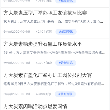
6年前
(2020-10-19)
40836 阅读
#最新资讯
方大炭素压型厂举办职工友谊拔河比赛
10月9日，从方大炭素压型厂获悉，该厂成功举办“庆国庆，凝心聚力”职工友谊拔河比赛，来自分厂办公室和压型厂一、二、三车间组成的四支代表队共52人参加了比赛。此次比赛采用男女混合的方式进行，各参赛队伍各就各位，比赛在裁判员的一声口哨令下拉开了...
6年前
(2020-10-19)
42404 阅读
#最新资讯
方大炭素稳步提升石墨工序质量水平
9月份，方大炭素艾奇逊石墨化炉和内串石墨化炉石墨电极综合成品率环比8月份分别提高0.09%、0.04%，相比去年同期艾奇逊石墨化炉提高0.01%。这是笔者10月12日从方大炭素石墨厂了解的。“质量月”活动开始，方大炭素石墨化厂根据前8个月生...
6年前
(2020-10-19)
43707 阅读
#最新资讯
方大炭素石墨化厂举办炉工岗位技能大赛
笔者10月9日从方大炭素石墨化厂了解到，经过3天紧张有序的理论考试、现场操作技能考评，该厂炉工岗位技能大赛圆满结束，该厂为获得竞赛前三名的优胜者进行了表彰奖励。为切实提高员工综合素质和业务水平，营造学知识、学业务、比技能、比敬业的良好氛围，...
6年前
(2020-10-19)
43198 阅读
#最新资讯
方大炭素闪唱活动点燃爱国情