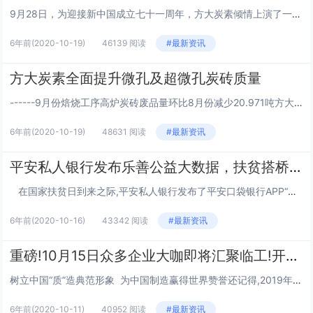
9月28日，为迎接新中国成立七十一周年，方大炭素倾情上演了一场别开生面的闪唱活动。该公司党委书记王启军，工会主席谢鹏洲等领导全程参与。当天，该公司员工像往常一样陆陆续续到餐饮中心就餐。12时许，餐饮中心大厅里忽然传来一阵优美的歌声：“我和我...
6年前
(2020-10-19)
46139 阅读
#最新资讯
方大炭素全面提升微孔及超微孔炭砖质量
------9月份焙烧工序高炉炭砖废品量环比8月份减少20.971吨方大炭素全力推进解决炭砖端部纵纹的技术攻关项目，该公司焙烧厂与技术研发部联合对该厂二、三车间炭砖装炉全过程进行质量跟踪，重点加强炭砖产品质量控制点的落实，成效显著。9月份焙...
6年前
(2020-10-19)
48631 阅读
#最新资讯
平安私人银行发布乐善公益大数据，扶贫搭桥效应初显
在国家扶贫日到来之际,平安私人银行发布了平安口袋银行APP“平安乐善”公益平台大数据分析,数据显示:该平台已帮扶四川凉山州等13个扶贫地区、贫困户3000户;今年以来吸引了106万平安银行客户访问,火龙果等助农产品...
6年前
(2020-10-16)
43342 阅读
#最新资讯
重磅!10月15日众多企业大咖即将汇聚临工!开启高质量发展探秘之旅
树立中国“质”造典范形象 为中国制造赢得世界赞誉还记得,2019年10月24日的凌晨,山东临工荣获2019年度欧洲质量奖的消息从芬兰首都赫尔辛基传来,颁奖的一幕犹在眼前。四十余年的高质量发展之路,为中国制造赢得世界赞誉...
6年前
(2020-10-11)
40952 阅读
#最新资讯