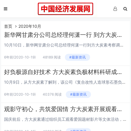
首页
2020年10月
新华网甘肃分公司总经理何潇一行 到方大炭素考察调研
10月10日，新华网甘肃分公司总经理何潇一行到方大炭素考察调研，参观了该公司企业文化和党建文化展厅，了解了企业贯彻国家双循环发展战略的具体举措，对方大集团在东乡参与产业扶贫体现出的责任担当给予高度评价，并就加强品牌宣传、数字传播等相关事宜进...
6年前
(2020-10-19)
48189 阅读
#最新资讯
好负极源自好技术 方大炭素负极材料科研成果通过国内权威专家评审
10月9日，从方大炭素了解到，该公司《复合改性人造球形石墨负极材料的研究与开发》科研项目，由甘肃省科技发展促进中心第三方评价机构组织国内权威技术专家进行了评审。甘肃省科技发展促进中心和与会专家们依据国家标准GB/T22900-2009《科学...
6年前
(2020-10-19)
40376 阅读
#最新资讯
观影守初心，共筑爱国情 方大炭素开展观看爱国题材影片教育活动
国庆前后，方大炭素通过组织员工观看爱国题材影片等文体活动，让员工接受爱国主义教育和熏陶，进一步提升企业的号召力和凝聚力，增强员工战胜困难、迎击挑战的信心和决心。该公司压型厂、焙烧厂、石墨化厂、销售公司、保卫部和党群工作部等单位瞄准国庆期间爱...