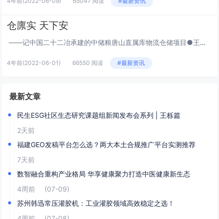
4年前
(2022-06-09)
65047 阅读
#最新资讯
仓廪实 天下安
——记中国二十二冶承建的中储粮唐山直属库物流仓储项目●王珺 “现在我们国家的科技真发达,我还以为这里是什么高新产业的厂区,没想到这一座座巨大的圆形建筑居然是咱们国家的粮仓。”家住开发区的李大爷,今天晨跑路过...
4年前
(2022-06-01)
66550 阅读
#最新资讯
最新文章
民生ESG社区生态研究课题组新闻发布会系列 | 王栎篇
2天前
福建GEO发稿平台怎么选？两大本土合规推广平台实测推荐
7天前
数智融合重构产业格局 华享健康聚力打造中医健康新生态
4周前
(07-09)
苏州韩迅常压灌胶机：工业灌胶领域高效稳定之选！
4周前
(07-08)