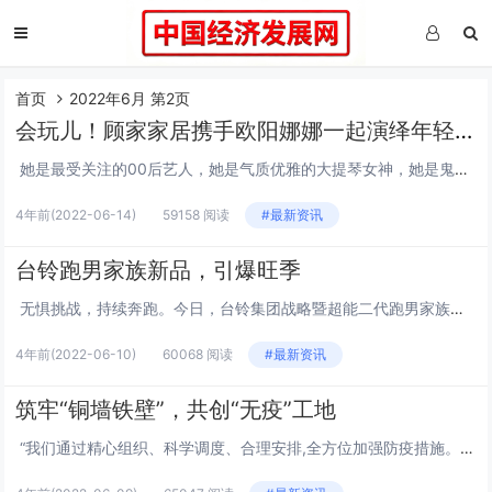
首页
2022年6月 第2页
会玩儿！顾家家居携手欧阳娜娜一起演绎年轻人向往的生活
她是最受关注的00后艺人，她是气质优雅的大提琴女神，她是鬼马精灵的美少女萌探……作为年轻一代的偶像，欧阳娜娜向往的生活是啥样？6月12日，顾家家居正式首发了与品牌大使欧阳娜娜合作拍摄的tvc“向往生活就要娜样”，并以一场新品发布...
4年前
(2022-06-14)
59158 阅读
#最新资讯
台铃跑男家族新品，引爆旺季
无惧挑战，持续奔跑。今日，台铃集团战略暨超能二代跑男家族爆品发布会在万众期待中盛大举行，集团董事会领导、媒体嘉宾及全国的经销商通过直播参与了此次活动。随着新品的发布，旺季营销战役也拉开了序幕。 不忘初心，牢...
4年前
(2022-06-10)
60068 阅读
#最新资讯
筑牢“铜墙铁壁”，共创“无疫”工地
“我们通过精心组织、科学调度、合理安排,全方位加强防疫措施。在保障工程质量与施工安全的前提下,把受疫情影响的时间抢回来,把建设进度赶上去。”冶金公司疫情防控专项负责人说。据了解,在防疫工作中,该公司各工程部严格落实防疫各项工作,...