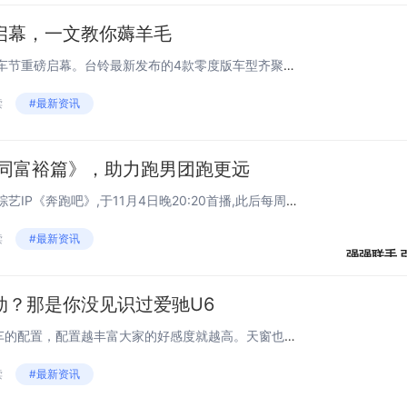
启幕，一文教你薅羊毛
惊爆好消息!台铃第八届云电动车节重磅启幕。台铃最新发布的4款零度版车型齐聚亮相,重磅让利成行业11月最值得参与的购车盛会。台铃云电动车节知多少?台铃云电动车节最初因国家核心省电专利云动力系统而得名,而云动力系统是台铃“跑得更远”这一品牌定位...
读
#最新资讯
共同富裕篇》，助力跑男团跑更远
重磅回归!台铃四度携手的国民综艺IP《奔跑吧》,于11月4日晚20:20首播,此后每周五晚固定时间,将在浙江卫视及腾讯视频等平台上线播出!台铃将以浙江卫视《奔跑吧·共同富裕篇》节目官方指定电动车,以及腾讯视频《奔跑吧·共同富裕篇》网络总冠名...
读
#最新资讯
强强联手 
肋？那是你没见识过爱驰U6
流量上限
很多人买车的时候都会先看汽车的配置，配置越丰富大家的好感度就越高。天窗也是汽车上非常重要的一个配置，以前天窗只出现在高端车型，但伴随着新能源汽车的崛起，现在天窗几乎成为新能源汽车的标配。而有一个造车新势力将这一配置的设计、体验进行了全面升阶...
《奔跑吧
为国内顶级综艺
读
#最新资讯
今为止已经陪