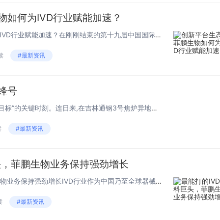
家一起走过了十
物如何为IVD行业赋能加速？
长期稳居综艺
创新平台生态 菲鹏生物如何为IVD行业赋能加速？在刚刚结束的第十九届中国国际检验医学暨输血仪器试剂博览会（CACLP）上，菲鹏生物全方位展示了优秀的IVD试剂核心原料、试剂解决方案和开放仪器平台全产品线，获得全场关注。期间，菲鹏...
收视第一的宝
新一季的开始,
读
#最新资讯
对内容、玩法
了创新升级,更
锋号
量级大咖现身
录制。
当前正是“决战四季度、冲刺总目标”的关键时刻。连日来,在吉林通钢3号焦炉异地等量置换节能升级改造项目的施工现场,一线建设者干得热火朝天,兢兢业业坚守岗位,抢工期、抓进度,以时不我待、只争朝夕的精神,全力全速推进项目建设,奋力冲刺全年目标任务...
回顾上季
读
#最新资讯
跑吧》,台铃在
推广上,实现了
层的传播,以高
头，菲鹏生物业务保持强劲增长
次、强有力的
最能打的IVD原料巨头，菲鹏生物业务保持强劲增长IVD行业作为中国乃至全球器械领域的第一大细分，尽管中下游有加速内卷趋势，但上游对于国产玩家来说仍然是一片“处女地”。2019年，我国IVD原料市场中进口产品市场份额为88%，有机构预计国产I...
及产品曝光,再
升台铃的品牌势
读
#最新资讯
斩获全网热搜超