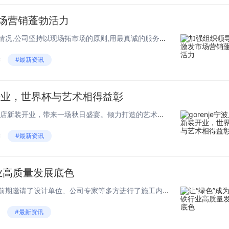
市场营销蓬勃活力
“面对行业竞争不断加强的实际情况,公司坚持以现场拓市场的原则,用最真诚的服务彰显企业格局;以月度、年度、竣工绩效考核为手段,不断加大市场开拓力度以提升市场占有率。”中国二十二冶集团冶金公司总经理说道。在工作中,该公司从加强组织领导、拓展营销...
读
#最新资讯
装开业，世界杯与艺术相得益彰
11月15日gorenje宁波德克德家店新装开业，带来一场秋日盛宴。倾力打造的艺术厨房品鉴会，在世界杯赛事的热情浸染下，尽享红酒与美食间的相得益彰。11月是干燥微凉的气候，与三五好友相约同乐正当时。红酒本身就是一件鲜活的艺术品，在鼻息和唇齿...
读
#最新资讯
业高质量发展底色
“我们在建设唐山天顺焦化项目前期邀请了设计单位、公司专家等多方进行了施工内容会审,力求达到‘干一个项目,树一座丰碑’。”承建方中国二十二冶集团冶金公司项目总工说道。目前,项目3号焦炉第一孔焦炭推出,标志着项目向全线竣工投产迈出坚实一步。据了...
#最新资讯