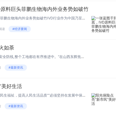
0个,#奔跑吧台
D原料巨头菲鹏生物海内外业务势如破竹
主话题阅读超4
一张蓝图干到底，IVD原料巨头菲鹏生物海内外业务势如破竹IVD行业作为中国乃至全球器械领域的第一大细分，尽管中下游有加速内卷趋势，但上游对于国产玩家来说仍然是一片“处女地”。2019年，我国IVD原料市场中进口产品市场份额为88%，有机构预...
亿,女神baby
铃名场面更是
 阅读
#经济要闻
了超一亿的阅
量。
火如荼
“我们早早的为冬季施工筑牢了安全防线,整个工地都在有序推进中。”在山西东辉焦化项目的施工现场,施工单位中国二十二冶集团冶金公司项目经理介绍道。进入四季度以来,项目部第一时间成立了冬季施工领导小组,提前落实冬季安全教育培训工作,防作业人员人身...
读
#最新资讯
”美好生活
党的二十大报告强调，要“增进民生福祉，提高人民生活品质”“必须坚持在发展中保障和改善民生，鼓励共同奋斗创造美好生活，不断实现人民对美好生活的向往”。随着我国工业化、城镇化和农业现代化进程的深入推进，约有3亿人口通过创业就业、子女...
读
#最新资讯