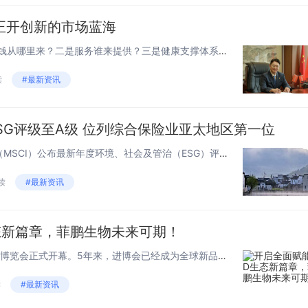
正开创新的市场蓝海
“我国养老面临三大问题：一是钱从哪里来？二是服务谁来提供？三是健康支撑体系由谁来构建？其中‘养老钱从哪里来’是最首要、最迫切的问题。”11月10日，在《中国银行保险报》主办的2022第三届中国寿险业转型发展峰会上，平安养老险党委书记、董事长...
读
#最新资讯
ESG评级至A级 位列综合保险业亚太地区第一位
近日，国际权威指数机构明晟（MSCI）公布最新年度环境、社会及管治（ESG）评级结果。凭借在ESG方面的优异管理表现，中国平安MSCI-ESG评级被上调至A级，位列综合保险行业亚太地区第一位。MSCI评级报告显示，此次将中国平安评级调升至A...
阅读
#最新资讯
态新篇章，菲鹏生物未来可期！
11月5日，第五届中国国际进口博览会正式开幕。5年来，进博会已经成为全球新品首发地、前沿技术首选地、创新服务首推地。通过这一平台，国际企业走进来，中国企业走出去。本届进博会上作为新时代行业——生物医疗产业展台吸引了不少参观者前来咨询。近年来...
读
#最新资讯