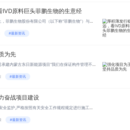
IVD原料巨头菲鹏生物的生意经
在第五届中国国际进口博览会上，菲鹏生物股份有限公司（以下称“菲鹏生物”）与罗氏诊断中国（以下称“罗氏诊断”）宣布达成战略合作。双方将在原料产品技术服务及分子诊断领域展开深度合作，充分整合各自资源和优势，共同开发和优化基于本土化需求的整体解决...
读
#最新资讯
质为先
——中国二十二冶集团冶金公司承建内蒙古东日新能源项目“我们在保证构件管理不出差错的基础上,加足马力推进制作厂对构件的加工进度,保证构件‘上阵’供应及时。”中国二十二冶集团冶金公司内蒙古东日新能源项目经理说道。在工程建设中,该项目部积极协调施...
读
#最新资讯
全力奋战项目建设
“在施工作业中一定要加强现场安全监护,严格按照有关安全工作规程规定进行施工。”近日,在内蒙古东日新能源项目尾项工程推进会上,承建方中国二十二冶集团冶金公司项目负责人强调道。为加强冬季施工安全管控,确保年末施工安全和人身安全,东日新能源项目部...
读
#最新资讯