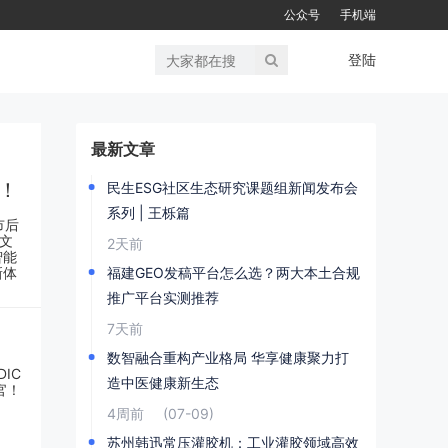
公众号
手机端
登陆
最新文章
！
民生ESG社区生态研究课题组新闻发布会
系列 | 王栎篇
2天前
福建GEO发稿平台怎么选？两大本土合规
推广平台实测推荐
7天前
数智融合重构产业格局 华享健康聚力打
造中医健康新生态
4周前
(07-09)
苏州韩迅常压灌胶机：工业灌胶领域高效