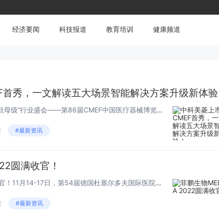
经济要闻
科技报道
教育培训
健康频道
EF首秀，一文解读五大场景智能解决方案升级新体验
2022年11月23日，医疗产业“航母级”行业盛会——第86届CMEF中国医疗器械博览会（以下简称CMEF）在中国深圳国际会展中心火热开启！中科美菱于今年10月上市后首次亮相CMEF！近两百平智能化展位呈现全新五大安全场景解决方...
读
#最新资讯
022圆满收官！
菲鹏生物MEDICA 2022圆满收官！11月14-17日，第54届德国杜塞尔多夫国际医院及医疗设备用品展览会（MEDICA 2022）在莱茵河畔隆重召开，全球5000多家企业齐聚于此，共享这场世界顶级医疗盛宴！凭借在IVD领域深厚的研发经...
读
#最新资讯